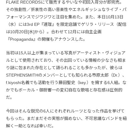
FLAKE RECORDSにて販売するやいなや初回入荷分が即完売。
その独創性／折衷性の高い音楽性やエネルギッシュなライブ・パ
フォーマンスでジワジワと注目を集めた。また、本日10月13日
（水）には3rd EP『連理』を限定店舗でゲリラ・リリース（配信
は10月20日[水]から）。合わせて12月には自主企画
『Propaganda』の開催もアナウンスした。
当初は15人以上が集まっている写真がアーティスト・ヴィジュア
ルとして使用されており、その出回っている情報の少なさも相ま
り謎に包まれた存在として語られることも多かったが、彼らは
STEPHENSMITHのメンバーとしても知られる市原太郎（Dr.）、
f.kiyoshi名義でも活動を行う藤田聖史（key.）を擁する6人組。な
かでもボーカル・御厨響一の変幻自在な歌唱と存在感は圧倒的
だ。
今回はそんな鋭児の6人にそれぞれルーツとなった作品を挙げて
もらった。まだまだその実態が掴めない、不可思議なバンドを紐
解く一助となれば幸いだ。