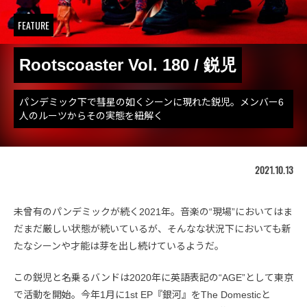
FEATURE
Rootscoaster Vol. 180 / 鋭児
パンデミック下で彗星の如くシーンに現れた鋭児。メンバー6
人のルーツからその実態を紐解く
2021.10.13
未曾有のパンデミックが続く2021年。音楽の“現場”においてはま
だまだ厳しい状態が続いているが、そんなな状況下においても新
たなシーンや才能は芽を出し続けているようだ。
この鋭児と名乗るバンドは2020年に英語表記の“AGE”として東京
で活動を開始。今年1月に1st EP『銀河』をThe Domesticと