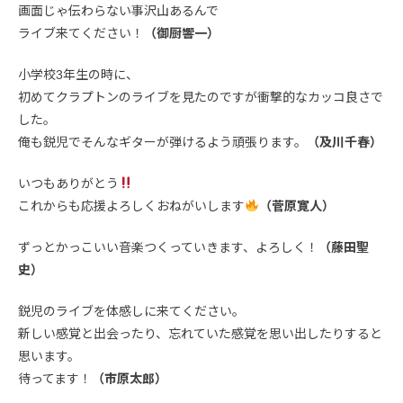
画面じゃ伝わらない事沢山あるんで
ライブ来てください！
（御厨響一）
小学校3年生の時に、
初めてクラプトンのライブを見たのですが衝撃的なカッコ良さで
した。
俺も鋭児でそんなギターが弾けるよう頑張ります。
（及川千春）
いつもありがとう
これからも応援よろしくおねがいします
（菅原寛人）
ずっとかっこいい音楽つくっていきます、よろしく！
（藤田聖
史）
鋭児のライブを体感しに来てください。
新しい感覚と出会ったり、忘れていた感覚を思い出したりすると
思います。
待ってます！
（市原太郎）