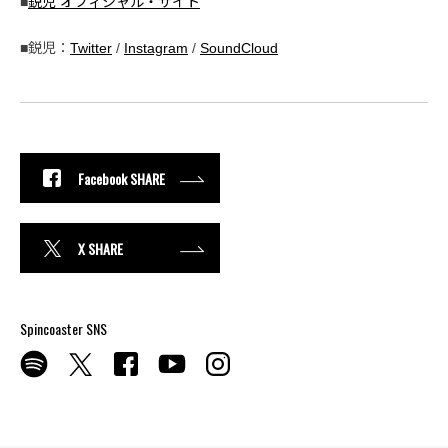
■
鋭児 オフィシャル・サイト
■鋭児：
Twitter
/
Instagram
/
SoundCloud
Facebook SHARE
X SHARE
Spincoaster SNS