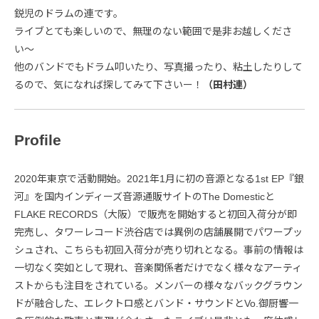
鋭児のドラムの連です。
ライブとても楽しいので、無理のない範囲で是非お越しくださ
い〜
他のバンドでもドラム叩いたり、写真撮ったり、粘土したりして
るので、気になれば探してみて下さいー！
（田村連）
Profile
2020年東京で活動開始。2021年1月に初の音源となる1st EP『銀
河』を国内インディーズ音源通販サイトのThe Domesticと
FLAKE RECORDS（大阪）で販売を開始すると初回入荷分が即
完売し、タワーレコード渋谷店では異例の店舗展開でパワープッ
シュされ、こちらも初回入荷分が売り切れとなる。事前の情報は
一切なく突如として現れ、音楽関係者だけでなく様々なアーティ
ストからも注目をされている。メンバーの様々なバックグラウン
ドが融合した、エレクトロ感とバンド・サウンドとVo.御厨響一