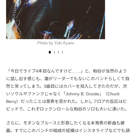
Photo by Yuki Ayano
「今日でライブ4本目なんですけど……」と、粕谷が当然のよう
に話し出す感じも、誰がリーダーでもないこのバンドらしくて自
然と笑ってしまう。3曲目にはカバーを投入してきたのだが、渋
いソウルやファンクじゃなく「Johnny B. Goode」（Chuck
Berry）だったことは意表を突かれた。しかしフロアの反応はビ
ビッドで、これぞロックンロールな粕谷のソロも大いに沸いた。
さらに、モダンなブルースと形容したくなる未発表の新曲も披
露。すでにこのバンドの結成の経緯はインスタライブなどでも語