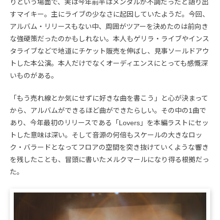
りという場面で、実は今年前半はメンタルが不調だったと語り出
すマイキー。主にライブの少なさに起因していたようだ。今回、
アルバム・リリースもない中、周囲がツアーを決めたのは前向き
な強硬策だったのかもしれない。本人もゲリラ・ライブやインス
タライブなどで地道にチケット販売を伸ばし、見事ソールドアウ
トした本公演。本人だけでなくオーディエンスにとっても感慨深
いものがある。
「もう売れ線とか気にせずに好きな曲を書こう」と心が決まって
から、アルバムができるほど曲ができたらしい。その中の1曲で
あり、今年最初のリリースである「Lovers」を本編ラストにセッ
トした意味は深い。そして音源の何倍もスケールの大きなロッ
ク・バラードとなってフロアの空間を突き抜けていくような響き
を残したことも、冒頭に書いたメルクマールになり得る根拠だっ
た。