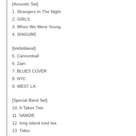
[Acoustic Set]
1. Strangers In The Night
2. GIRLS
3. When We Were Young
4. SHIGURE
[brkfstblend]
5. Cannonball
6. 2am
7. BLUES COVER
8. NYC
9. WEST LA
[Special Band Set]
10. It Takes Two
11. SANDIE
12. long island iced tea
13. Tides