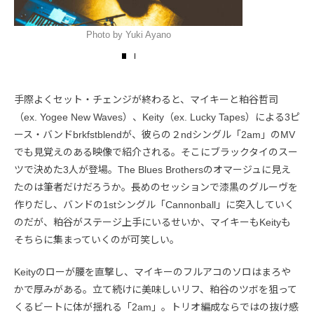
Photo by Yuki Ayano
手際よくセット・チェンジが終わると、マイキーと粕谷哲司
（ex. Yogee New Waves）、Keity（ex. Lucky Tapes）による3ピ
ース・バンドbrkfstblendが、彼らの２ndシングル「2am」のMV
でも見覚えのある映像で紹介される。そこにブラックタイのスー
ツで決めた3人が登場。The Blues Brothersのオマージュに見え
たのは筆者だけだろうか。長めのセッションで漆黒のグルーヴを
作りだし、バンドの1stシングル「Cannonball」に突入していく
のだが、粕谷がステージ上手にいるせいか、マイキーもKeityも
そちらに集まっていくのが可笑しい。
Keityのローが腰を直撃し、マイキーのフルアコのソロはまろや
かで厚みがある。立て続けに美味しいリフ、粕谷のツボを狙って
くるビートに体が揺れる「2am」。トリオ編成ならではの抜け感