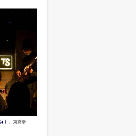
Gt.）
、
東克幸