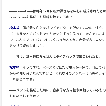
――ravenkneeは昨年12月に松本祥さんを中心に結成されたと
ravenkneeを結成した経緯を教えて下さい。
松本祥
：僕が元々色々なバンドでギターを弾いていたのですが、
ボーカルをとるバンドをやりたいとずっと思っていたんです。よ
で、これまでに対バンで仲よくなった人とか、自分がカッコいい
をかけて結成しました。
――では、基本的にみなさんはライブハウスで出会われたと。
松本祥
：そうですね。ベースの安田だけ地元が一緒で、岡山でバ
からの知り合いなんですけど、それ以外のメンバーは渋谷のライ
った感じですね。
――バンドを結成した時に、音楽的な方向性や目指しているもの
したのでしょうか？