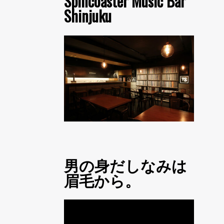
Spincoaster Music Bar
Shinjuku
男の身だしなみは
眉毛から。