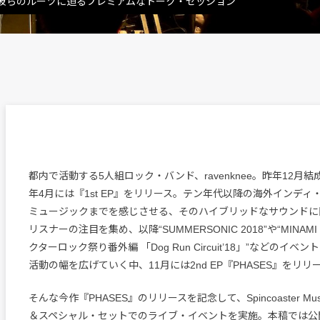
knee。彼らのルーツに迫るプレミアムなトーク・セッション
都内で活動する5人組ロック・バンド、ravenknee。昨年12月
年4月には『1st EP』をリリース。テン年代以降の海外インディ
ミュージックまでを感じさせる、そのハイブリッドなサウンドに
リスナーの注目を集め、以降“SUMMERSONIC 2018”や“MINAMI W
クターロック祭り番外編 「Dog Run Circuit’18」”などのイ
活動の幅を広げていく中、11月には2nd EP『PHASES』をリリ
そんな今作『PHASES』のリリースを記念して、Spincoaster Mus
＆スペシャル・セットでのライブ・イベントを実施。本稿では公