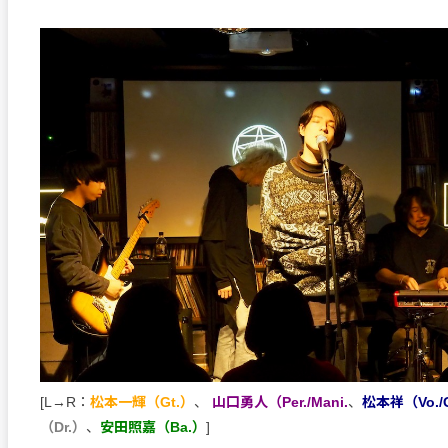
[L→R：
松本一輝（Gt.）
、
山口勇人（Per./Mani.
、
松本祥（Vo./
（Dr.）
、
安田照嘉（Ba.）
]