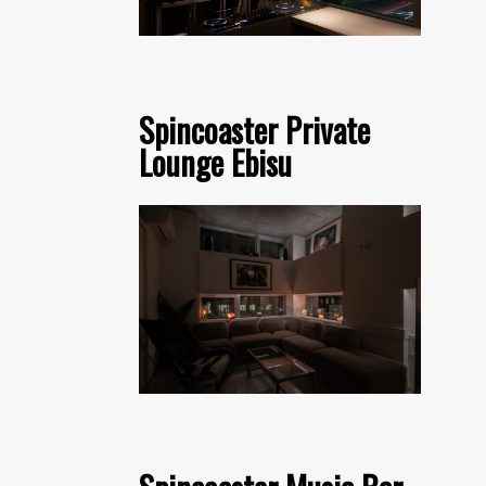
Spincoaster Private
Lounge Ebisu