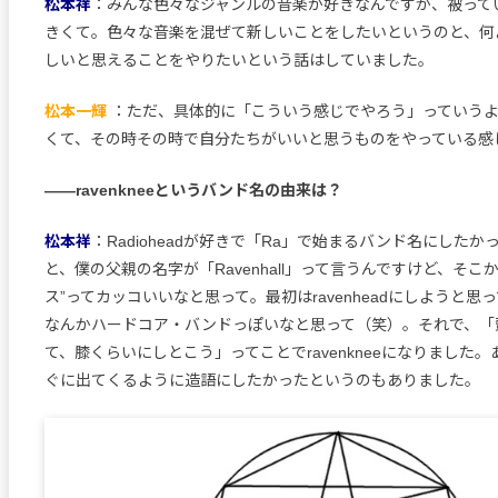
松本祥
：みんな色々なジャンルの音楽が好きなんですが、被って
きくて。色々な音楽を混ぜて新しいことをしたいというのと、何
しいと思えることをやりたいという話はしていました。
松本一輝
：ただ、具体的に「こういう感じでやろう」っていう
くて、その時その時で自分たちがいいと思うものをやっている感
――ravenkneeというバンド名の由来は？
松本祥
：Radioheadが好きで「Ra」で始まるバンド名にした
と、僕の父親の名字が「Ravenhall」って言うんですけど、そこから“
ス”ってカッコいいなと思って。最初はravenheadにしようと思
なんかハードコア・バンドっぽいなと思って（笑）。それで、「頭
て、膝くらいにしとこう」ってことでravenkneeになりました
ぐに出てくるように造語にしたかったというのもありました。