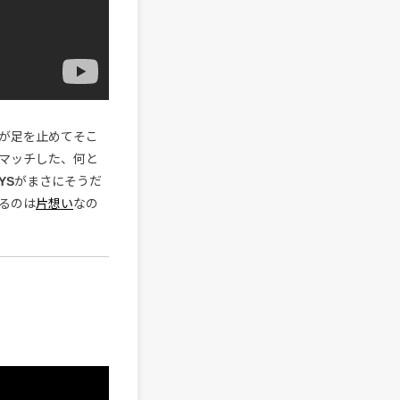
が足を止めてそこ
マッチした、何と
YS
がまさにそうだ
るのは
片想い
なの
）