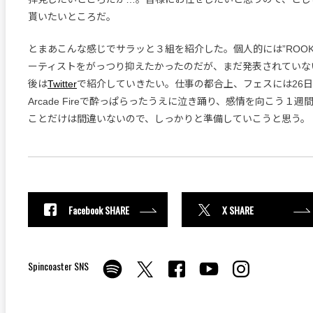
貰いたいところだ。
とまあこんな感じでサラッと３組を紹介した。個人的には”ROOKIE 
ーティストをがっつり抑えたかったのだが、まだ発表されていな
後は
Twitter
で紹介していきたい。仕事の都合上、フェスには26
Arcade Fireで酔っぱらったうえに泣き踊り、感情を向こう１
ことだけは間違いないので、しっかりと準備していこうと思う。
Facebook SHARE
X SHARE
Spincoaster SNS