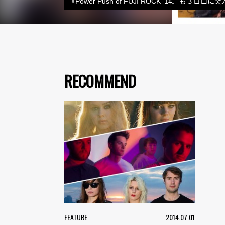
『Power Push of FUJI ROCK ’14』
RECOMMEND
FEATURE
2014.07.01