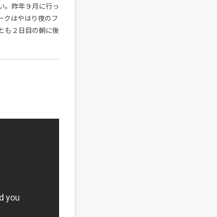
い。昨年９月に行っ
ークはやはり夜のフ
とも２日目の朝に後