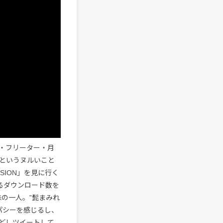
・フリーター・月
というヌルいこと
SION」を見に行く
るダウンロード数を
株の一人。”髭まみれ
パシーを感じるし、
どしツイートして