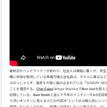
最終日のヘッドライナーが終わり、社会人は帰路に着くが、学生
曜に有給を取得している準備万端な会社員は、ホテルに帰るなど
はおっしゃらず、是非その後に組み込まれている「SUNDAY SES
ことを推奨する。
Chet Faker
はHype Machineで
Bon Iver
を超え
記録している、
Sam Smith
と並んで今年のインディーR＆B注目
で渋いオッサンに見えるけど20代前半”という点は個人的にシン
拝見したいところだが…。皆様にお任せしたいと思うので、どし