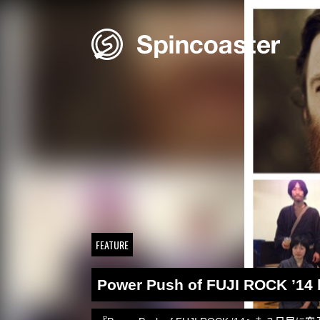
Skip
to
content
FEATURE
Power Push of FUJI ROCK ’14 