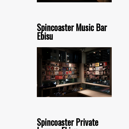
Spincoaster Music Bar
Ebisu
Spincoaster Private