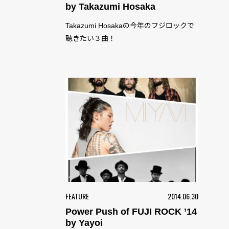
by Takazumi Hosaka
Takazumi Hosakaの今年のフジロックで
聴きたい３曲！
FEATURE
2014.06.30
Power Push of FUJI ROCK ’14
by Yayoi