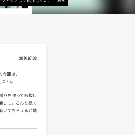
３組をピックアップして紹介したい。 「みん
2014.07.02
となる今回は、
介したい。
縛りを作って選抜し
出無し…。こんな捻く
聴いてもらえると嬉