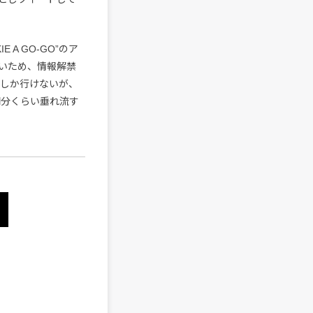
A GO-GO”のア
いため、情報解禁
日しか行けないが、
週間分くらい垂れ流す