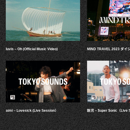
luvis – Oh (Official Music Video)
MIND TRAVEL 2023 
aimi – Lovesick (Live Session）
鋭児 – $uper $onic（Live 