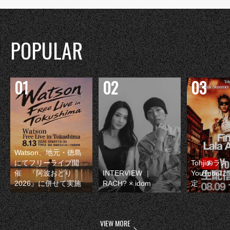
POPULAR
Watson、地元・徳島
にてフリーライブ開
Tohjiのラ
催 『阿波おどり
INTERVIEW ｜
YouTube
2026』に併せて実施
RACH? × idom
定
VIEW MORE