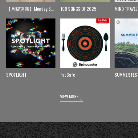
【月曜更新】Monday Spin
100 SONGS OF 2025
MIND TRAVEL
SPOTLIGHT
FabCafe
SUMMER FES
VIEW MORE