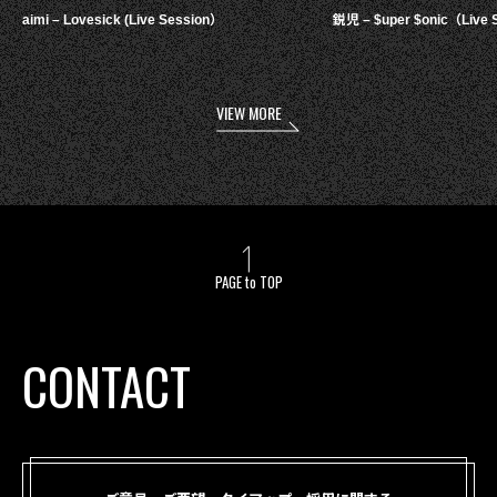
aimi – Lovesick (Live Session）
鋭児 – $uper $onic（Live 
VIEW MORE
PAGE to TOP
CONTACT