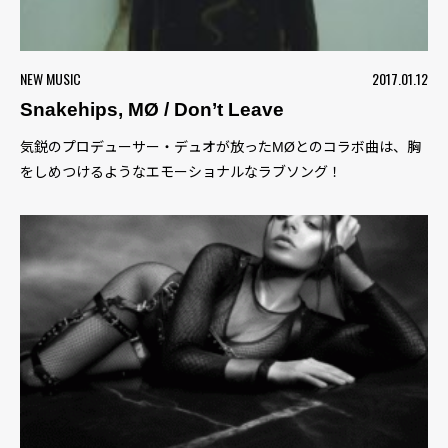
NEW MUSIC
2017.01.12
Snakehips, MØ / Don’t Leave
気鋭のプロデューサー・デュオが放ったMØとのコラボ曲は、胸
をしめつけるようなエモーショナルなラブソング！