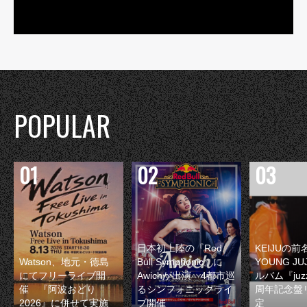
POPULAR
日本初上陸の『Red
KEIJUの
Watson、地元・徳島
Bull Symphonic』に
YOUNG JU
にてフリーライブ開
Awichが出演 4都市巡
ルバム『juzz
催 『阿波おどり
るシンフォニックライ
周年記念盤
2026』に併せて実施
ブ開催
定