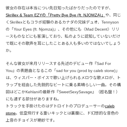
彼女の存在は本当につい先日知ったばかりだったのですが、
Skrillex & Team EZYの「Pretty Bye Bye (ft. NJOMZA)」
や、同じ
くSkrillexともコラボ経験のあるカナダの兄妹デュオ、Tennyson
の「Your Eyes (ft. Njomza)」、その他にも〈Mad Decent〉リリ
ースものなどにも客演しており、私のように認知していないだけ
で既にその歌声を耳にしたことある人も多いのではないでしょう
か。
そんな彼女が来月リリースする先述のデビュー作『Sad For
You』の表題曲となるこの「sad for you (prod by caleb stone)」
は、ウィスパー・ボイスで歌い上げられるメロウな歌メロが、ト
ラップを経由した先鋭的なビートに乗る素晴らしい一曲。その構
図はどこかKehlaniの最新作『SweetSexySavage』（超名盤！）
にも通ずる部分がありますね。
トラックを手掛けたのはデトロイトのプロデューサーの
caleb
stone
。低空飛行する重いキックとは裏腹に、ド幻想的な音色の
上音のチョイスが絶妙です。