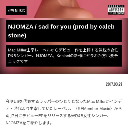
NEW MUSIC
NJOMZA / sad for you (prod by caleb
stone)
Mac Miller主宰レーベルからデビュー作を上梓する気鋭の女性
R&Bシンガー、NJOMZA。Kehlaniの新作にヤラれた方は要チ
ェックです
2017.03.27
今やUSを代表するラッパーのひとりとなったMac Millerがインデ
ィ・時代より主宰していたレーベル、〈REMember Music〉から
4月7日にデビューEPをリリースする米R&B女性シンガー、
NJOMZAをご紹介します。