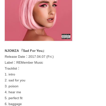
NJOMZA 『Sad For You』
Release Date：2017.04.07 (Fri.)
Label：REMember Music
Tracklist：
1. intro
2. sad for you
3. poison
4. hear me
5. perfect fit
6. baggage