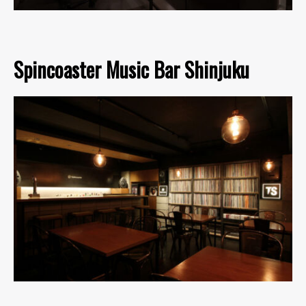
Spincoaster Music Bar Shinjuku