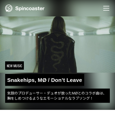
Skip
to
content
NEW MUSIC
Snakehips, MØ / Don’t Leave
気鋭のプロデューサー・デュオが放ったMØとのコラボ曲は、
胸をしめつけるようなエモーショナルなラブソング！