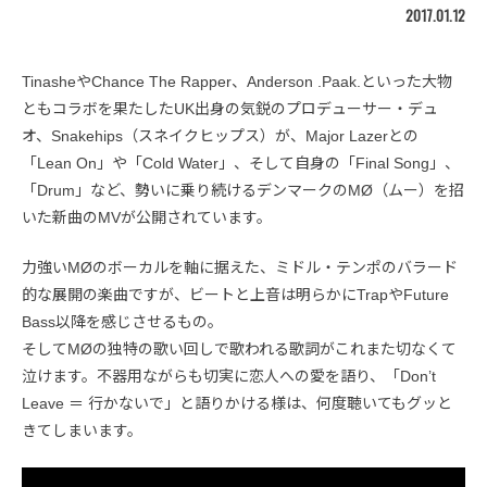
2017.01.12
TinasheやChance The Rapper、Anderson .Paak.といった大物
ともコラボを果たしたUK出身の気鋭のプロデューサー・デュ
オ、Snakehips（スネイクヒップス）が、Major Lazerとの
「Lean On」や「Cold Water」、そして自身の「Final Song」、
「Drum」など、勢いに乗り続けるデンマークのMØ（ムー）を招
いた新曲のMVが公開されています。
力強いMØのボーカルを軸に据えた、ミドル・テンポのバラード
的な展開の楽曲ですが、ビートと上音は明らかにTrapやFuture
Bass以降を感じさせるもの。
そしてMØの独特の歌い回しで歌われる歌詞がこれまた切なくて
泣けます。不器用ながらも切実に恋人への愛を語り、「Don’t
Leave ＝ 行かないで」と語りかける様は、何度聴いてもグッと
きてしまいます。