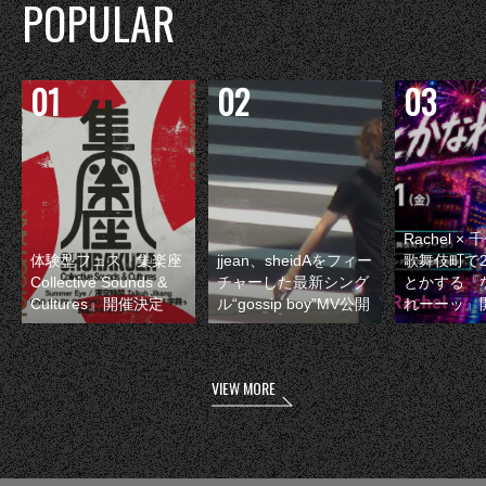
POPULAR
Rachel 
体験型フェス『集楽座
jjean、sheidAをフィー
歌舞伎町で
Collective Sounds &
チャーした最新シング
とかする『
Cultures』開催決定
ル“gossip boy”MV公開
れーーッ』
VIEW MORE