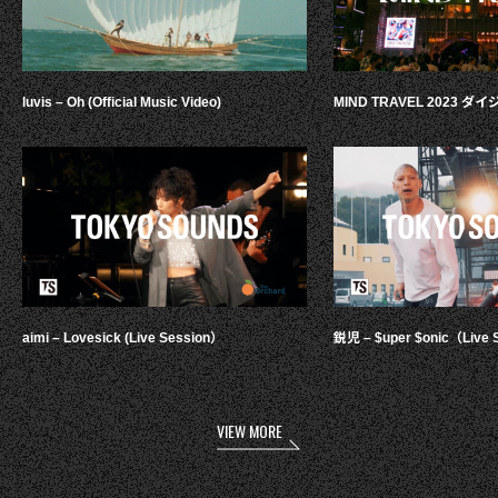
luvis – Oh (Official Music Video)
MIND TRAVEL 2023 
aimi – Lovesick (Live Session）
鋭児 – $uper $onic（Live 
VIEW MORE