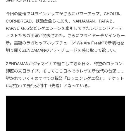
演も予定されているようだ。
今回の開催ではラインナップがさらにパワーアップ。CHOUJI、
CORNBREAD、妖艶金魚らに加え、NANJAMAN、PAPA B、
PAPA U-Geeなどレゲエシーンを牽引してきたレジェンドアーテ
ィストたちの出演が発表された。さらにフライヤーデザインも一
新。話題のラガヒップホップチューン“We Are Freah”で新境地を
切り開くZENDAMANのアティチュードを感じ取って欲しい。
ZENDAMANがジャマイカで過ごしてきた日々、待望のロッコン
師匠の来日ライブ、そしてここ日本でのレゲエ新世代の台頭……
導かれていくそのすべての祝祭『ロッコンレゲエ祭』。チケット
は現在e+で先行受付中（先着）となっている。