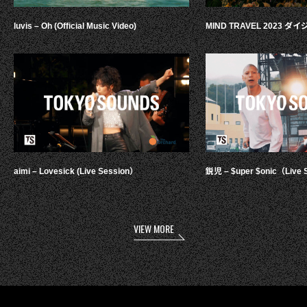
luvis – Oh (Official Music Video)
MIND TRAVEL 2023 
aimi – Lovesick (Live Session）
鋭児 – $uper $onic（Live 
VIEW MORE