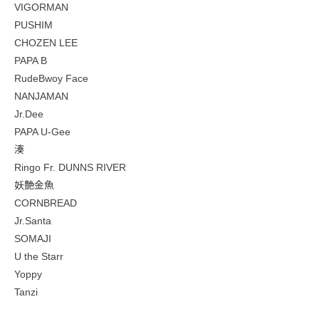
VIGORMAN
PUSHIM
CHOZEN LEE
PAPA B
RudeBwoy Face
NANJAMAN
Jr.Dee
PAPA U-Gee
湊
Ringo Fr. DUNNS RIVER
妖艶金魚
CORNBREAD
Jr.Santa
SOMAJI
U the Starr
Yoppy
Tanzi