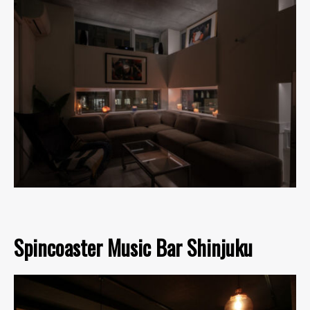
Spincoaster Music Bar Shinjuku