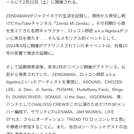
ールにて2月22日（土）に開催される。
ZENDAMANがジャマイカでの生活を記録し、現地から発信し続
けたYouTubeチャンネル「Zenda Mi Zenda」。その初期から彼
を支えてきた名物キャラクター、ロッコン師匠 a.k.a Algebraがつ
いに来日を果たす……そんなメモリアル的イベントとして、
2024年9月に開催がアナウンスされていた本イベントは、台風10
号の影響で無念の延期に。
そして延期発表直後、来年2月のリベンジ開催がアナウンス。以
前から発表されていた、ZENDAMAN、ロッコン師匠 a.k.a
Algebraといったアーティストを筆頭に、ASOUND、CHOZEN
LEE、Jr. Dee、Jr. Santa、PUSHIM、RudeBwoy Face、Ringo
Fr. DUNNS RIVER、SOMAJI、U the Starr、VIGORMAN、湊、
バンドとしてCHALISSS CREWがこの公演のためだけのSPメン
バー編成で、サウンドにFUJIYAMA、JAH WORKS、LIFE
STYLE、さらにオーディション『ROAD TO ロッコンレゲエ祭』
の勝者が参加することに。また、当日はシークレットゲストの出