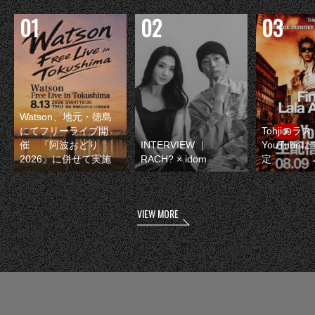
Watson、地元・徳島
にてフリーライブ開
Tohjiのラ
催 『阿波おどり
INTERVIEW ｜
YouTube
2026』に併せて実施
RACH? × idom
定
VIEW MORE