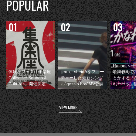
POPULAR
Rachel 
体験型フェス『集楽座
jjean、sheidAをフィー
歌舞伎町で
Collective Sounds &
チャーした最新シング
とかする『
Cultures』開催決定
ル“gossip boy”MV公開
れーーッ』
VIEW MORE