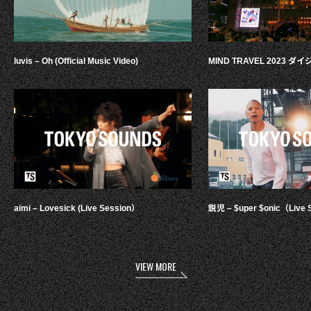
luvis – Oh (Official Music Video)
MIND TRAVEL 2023 
aimi – Lovesick (Live Session）
鋭児 – $uper $onic（Live 
VIEW MORE