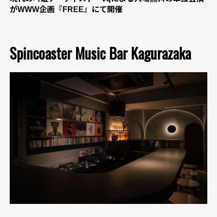
がWWW企画『FREE』にて開催
Spincoaster Music Bar Kagurazaka