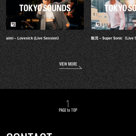
aimi – Lovesick (Live Session）
鋭児 – $uper $onic（Live 
VIEW MORE
PAGE to TOP