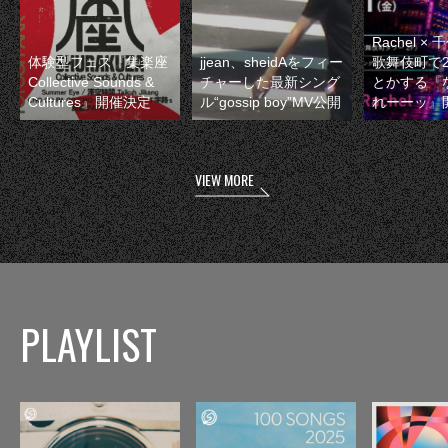
Rachel 
体験型フェス『集楽座
jjean、sheidAをフィー
歌舞伎町で
Collective Sounds &
チャーした最新シング
とかする『
Cultures』開催決定
ル“gossip boy”MV公開
れーーッ』
VIEW MORE
PLAYLIST