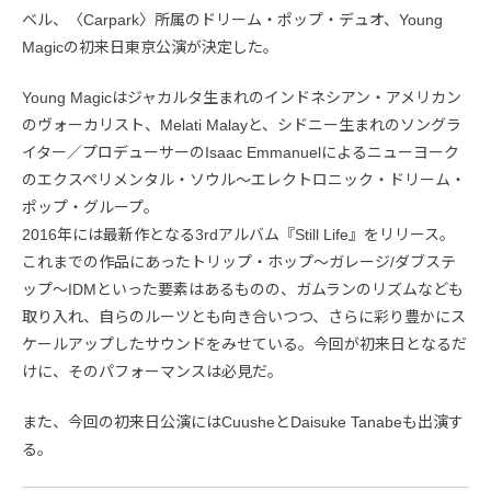
ベル、〈Carpark〉所属のドリーム・ポップ・デュオ、Young
Magicの初来日東京公演が決定した。
Young Magicはジャカルタ生まれのインドネシアン・アメリカン
のヴォーカリスト、Melati Malayと、シドニー生まれのソングラ
イター／プロデューサーのIsaac Emmanuelによるニューヨーク
のエクスペリメンタル・ソウル〜エレクトロニック・ドリーム・
ポップ・グループ。
2016年には最新作となる3rdアルバム『Still Life』をリリース。
これまでの作品にあったトリップ・ホップ〜ガレージ/ダブステ
ップ〜IDMといった要素はあるものの、ガムランのリズムなども
取り入れ、自らのルーツとも向き合いつつ、さらに彩り豊かにス
ケールアップしたサウンドをみせている。今回が初来日となるだ
けに、そのパフォーマンスは必見だ。
また、今回の初来日公演にはCuusheとDaisuke Tanabeも出演す
る。