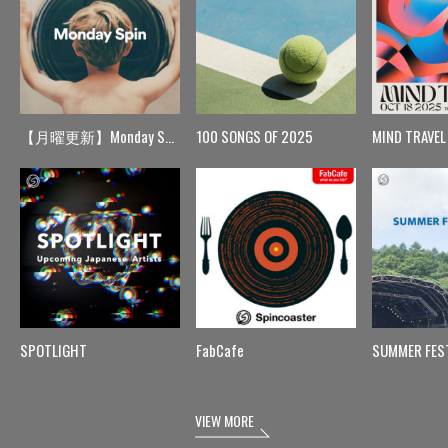
【月曜更新】Monday Spin
100 SONGS OF 2025
MIND TRAVEL
SPOTLIGHT
FabCafe
SUMMER FES
VIEW MORE