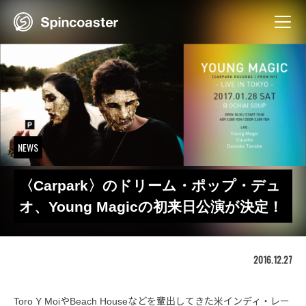
Skip
to
content
NEWS
〈Carpark〉のドリーム・ポップ・デュ
オ、Young Magicの初来日公演が決定！
2016.12.27
Toro Y MoiやBeach Houseなどを輩出してきた米インディ・レー