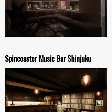
Spincoaster Music Bar Shinjuku