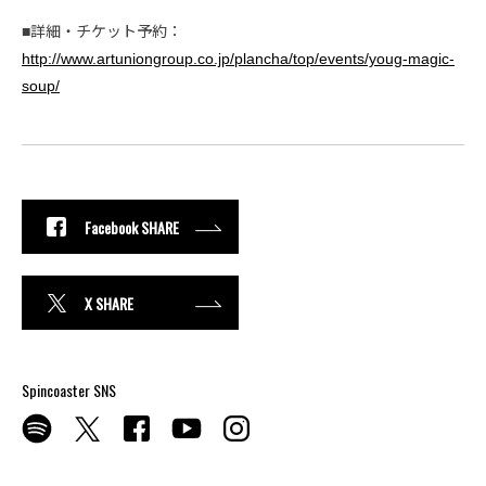
■詳細・チケット予約：
http://www.artuniongroup.co.jp/plancha/top/events/youg-magic-
soup/
Facebook SHARE
X SHARE
Spincoaster SNS