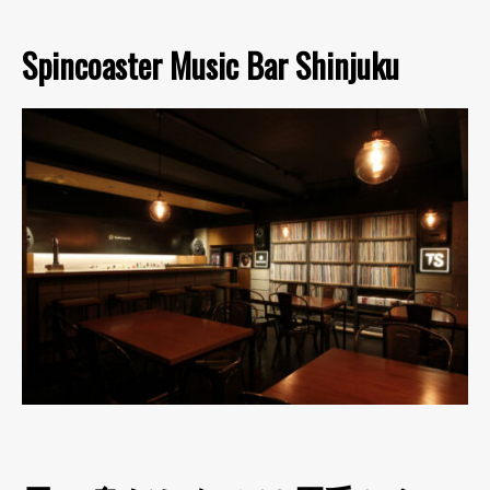
Spincoaster Music Bar Shinjuku