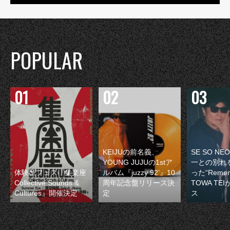
POPULAR
KEIJUの前名義、
SE SO N
YOUNG JUJUの1stア
一との別れ
体験型フェス『集楽座
ルバム『juzzy 92’』10
った“Remem
Collective Sounds &
周年記念盤リリース決
TOWA TE
Cultures』開催決定
定
ス