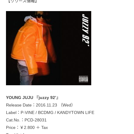
【リリース情報】
YOUNG JUJU 『juzzy 92’』
Release Date：2016.11.23 （Wed）
Label：P-VINE / BCDMG / KANDYTOWN LIFE
Cat.No.：PCD-28031
Price：￥2.800 ＋ Tax