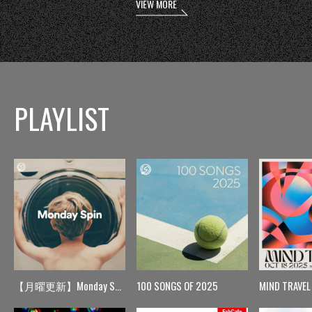
VIEW MORE
PLAYLIST
【月曜更新】Monday Spin
100 SONGS OF 2025
MIND TRAVEL