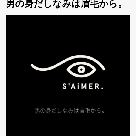
男の身だしなみは眉毛から。