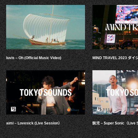
luvis – Oh (Official Music Video)
MIND TRAVEL 2023 
aimi – Lovesick (Live Session）
鋭児 – $uper $onic（Live 