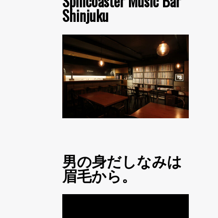
Spincoaster Music Bar
Shinjuku
男の身だしなみは
眉毛から。