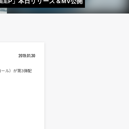
EEP」本日リリース＆MV公開
2019.01.30
ヨール）が第3弾配