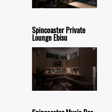
Spincoaster Private
Lounge Ebisu