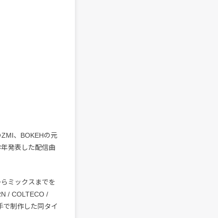
MI、BOKEHの元
昨年発表した配信曲
からミックスまでを
 COLTECO /
手で制作した同タイ