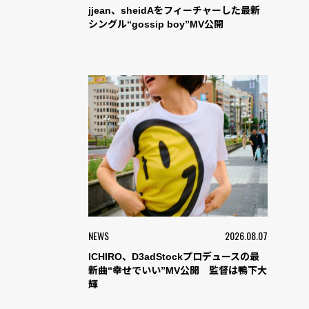
jjean、sheidAをフィーチャーした最新
シングル“gossip boy”MV公開
NEWS
2026.08.07
ICHIRO、D3adStockプロデュースの最
新曲“幸せでいい”MV公開 監督は鴨下大
輝