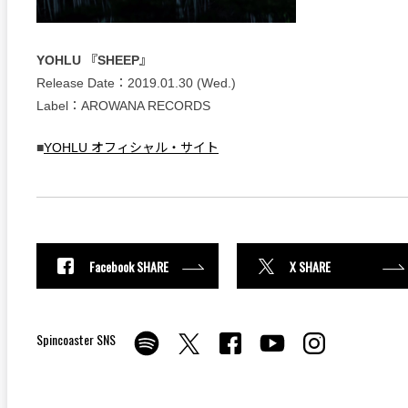
YOHLU 『SHEEP』
Release Date：2019.01.30 (Wed.)
Label：AROWANA RECORDS
■
YOHLU オフィシャル・サイト
Facebook SHARE
X SHARE
Spincoaster SNS