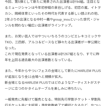
今回、第5弾として新たに発表された出演者は計94組。注目とな
るミュージシャンは今年初参戦の泉谷しげる、初恋の嵐、イトヲ
カシ、岡崎体育といったその時代を代表する新しい顔ぶれの他、
2年ぶりの出演となる中村一義やgroup_inouといった世代・ジャ
ンルを問わない幅広い出演者がラインナップ。
また、お笑い芸人ではやついいちろうのコンビエレキコミックや
TKO、三四郎、アルコ＆ピースなど錚々たる出演者が一挙公開と
なった。
これで現在発表となっている出演者は計267組となり、すでに昨
年を上回る過去最大の出演者数となっている。
また、今年からやついフェスの会場として新たにHARLEM PLUS
が追加となり全11会場へと規模が拡大。
新会場となるHARLEM PLUSではどのようなアーティストがステ
ージに立つのかタイムテーブルを楽しみに待ちたい。
一般発売に先駆けて販売となる、特別先行早割チケット・早割先
行チケット共に大好評・予定枚数終了で締切となるなど、やつい