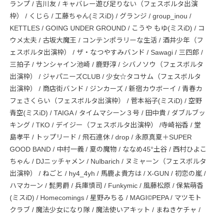
ランプ / 吉川友 / キャバレー遊び足りない（フェスボルタ出演
枠） / くじら / 工藤ちゃん(ミスiD) / グランジ / group_inou /
KETTLES / GOING UNDER GROUND / こうや もゆ(ミスiD) / コ
ウメ太夫 / 古坂大魔王 / コンテンポラリーな生活 / 酒井少年（フ
ェスボルタ出演枠） / ザ・なつやすみバンド / Sawagi / 三四郎 /
三拍子 / サンシャイン池崎 / 鹿野淳 / シバノソウ（フェスボルタ
出演枠） / ジャパニーズCLUB / 少女☆タコサム（フェスボルタ
出演枠） / 商店街バンド / ジンカーズ / 新宿カウボーイ / 青春カ
フェさくらい（フェスボルタ出演枠） / 菅本裕子(ミスiD) / 空野
青空(ミスiD) / TAIGA / タイムマシーン３号 / 田中貴 / ダブルブッ
キング / TKO / デイジー（フェスボルタ出演枠） /寺崎裕香 / 堂
島孝平 / トップリード / 飛石連休 / drop / 永原真夏＋SUPER
GOOD BAND / 中村一義 / 夏の魔物 / ななめ45°土谷 / 西村ひよこ
ちゃん / DJニッチャメン / Nulbarich / ヌミャーン（フェスボルタ
出演枠） / ねごと / hy4_4yh / 馬鹿よ貴方は / X-GUN / 初恋の嵐 /
ハマカーン / 髭男爵 / 兵庫慎司 / Funkymic / 風藤松原 / 保紫萌香
(ミスiD) / Homecomings / 星野みちる / MAGI©PEPA / マツモト
クラブ / 魔法少女になり隊 / 魔法使いアキット / まねきケチャ /