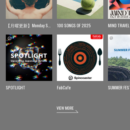
【月曜更新】Monday Spin
100 SONGS OF 2025
MIND TRAVEL
SPOTLIGHT
FabCafe
SUMMER FES
VIEW MORE