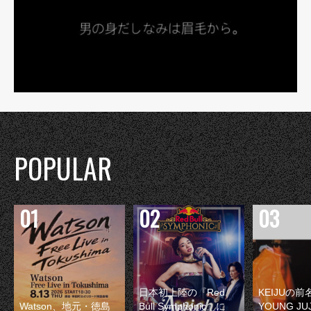
POPULAR
日本初上陸の『Red
KEIJUの
Watson、地元・徳島
Bull Symphonic』に
YOUNG JU