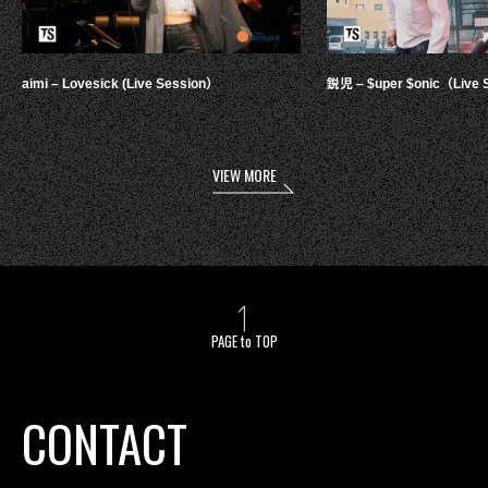
aimi – Lovesick (Live Session）
鋭児 – $uper $onic（Live 
VIEW MORE
PAGE to TOP
CONTACT