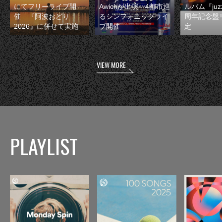
にてフリーライブ開
Awichが出演 4都市巡
ルバム『juzz
催 『阿波おどり
るシンフォニックライ
周年記念盤
2026』に併せて実施
ブ開催
定
VIEW MORE
PLAYLIST