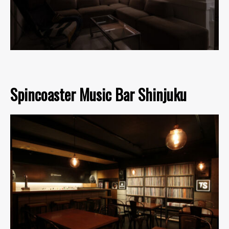
Spincoaster Music Bar Shinjuku