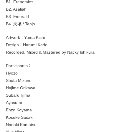
B1. Frenemies
B2. Asaliah
B3. Emerald
B4. 天壌 / Tenjo
Artwork：Yuma Kishi
Design：Harumi Kado
Recorded, Mixed & Mastered by Nacky Ishikura
Participants：
Hyozo
Shota Mizuno
Hajime Orikawa
Subaru Iijima
Ayasumi
Enzo Koyama
Kosuke Sasaki
Nariaki Komatsu