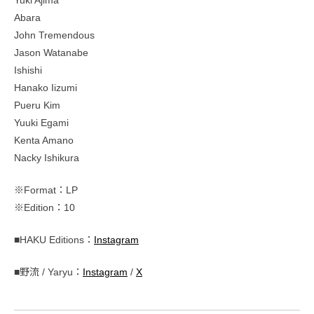
Yuki Ajima
Abara
John Tremendous
Jason Watanabe
Ishishi
Hanako Iizumi
Pueru Kim
Yuuki Egami
Kenta Amano
Nacky Ishikura
※Format：LP
※Edition：10
■HAKU Editions：
Instagram
■野流 / Yaryu：
Instagram
/
X