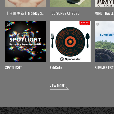
【月曜更新】Monday Spin
100 SONGS OF 2025
MIND TRAVEL
SPOTLIGHT
FabCafe
SUMMER FES
VIEW MORE