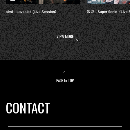
aimi – Lovesick (Live Session）
鋭児 – $uper $onic（Live 
VIEW MORE
PAGE to TOP
CONTACT