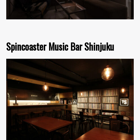
Spincoaster Music Bar Shinjuku