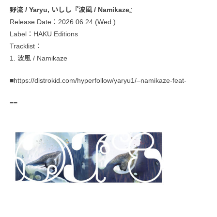
野流 / Yaryu, いしし『波風 / Namikaze』
Release Date：2026.06.24 (Wed.)
Label：HAKU Editions
Tracklist：
1. 波風 / Namikaze
■https://distrokid.com/hyperfollow/yaryu1/–namikaze-feat-
==