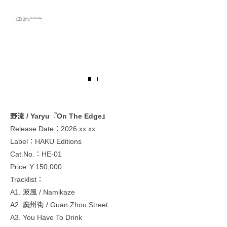
野流 / Yaryu『On The Edge』
Release Date：2026.xx.xx
Label：HAKU Editions
Cat.No.：HE-01
Price:￥150,000
Tracklist：
A1. 波風 / Namikaze
A2. 廣州街 / Guan Zhou Street
A3. You Have To Drink