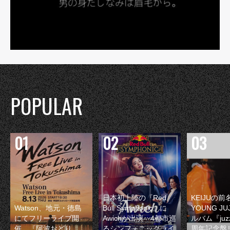
POPULAR
日本初上陸の『Red
KEIJUの
Watson、地元・徳島
Bull Symphonic』に
YOUNG JU
にてフリーライブ開
Awichが出演 4都市巡
ルバム『juzz
催 『阿波おどり
るシンフォニックライ
周年記念盤