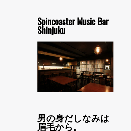
Spincoaster Music Bar
Shinjuku
男の身だしなみは
眉毛から。