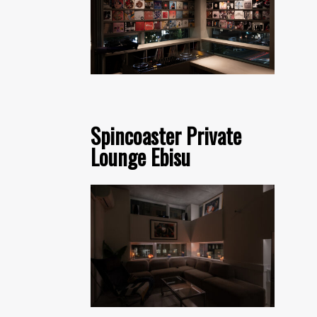
Spincoaster Private
Lounge Ebisu