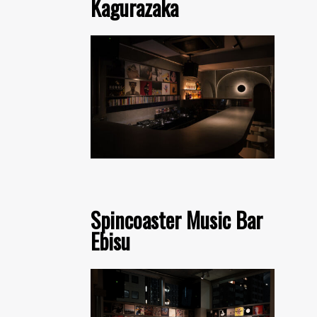
Kagurazaka
Spincoaster Music Bar
Ebisu