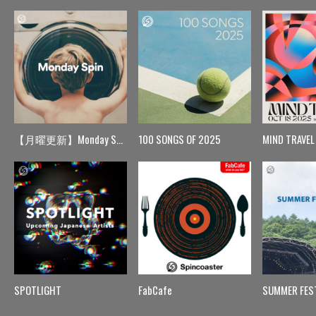
【月曜更新】Monday Spin
100 SONGS OF 2025
MIND TRAVEL
SPOTLIGHT
FabCafe
SUMMER FES