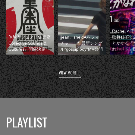
Rachel 
体験型フェス『集楽座
jjean、sheidAをフィー
歌舞伎町で
Collective Sounds &
チャーした最新シング
とかする『
Cultures』開催決定
ル“gossip boy”MV公開
れーーッ』
VIEW MORE
PLAYLIST