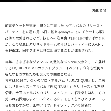
2016.12.10
前売チケット発売後に早々に完売した1stアルバムのリリース・
パーティーを来週12月16日に控えるyahyel。そのチケットも既に
高値で取引されるなど、彼らへの注目度は日に日に増すばかりだ
が、この度恵比寿リキッドルームの年越しパーティーにD.A.N.、
石野卓球、田中フミヤと共に出演することが発表された。
毎年、さまざまなジャンルの刺激的なメンツの交点としてお届け
するLIQUIDROOMのカウントダウン・イベント。今年も恒例＆
新たな若き才能たちも交えての開催となる。
まずは2016年、久々のソロ・アルバム『LUNATIQUE』と、年末
にはリミックス・アルバム『EUQITANUL』をリリースする石野
卓球。今回はアルバムのリリース・ツアーの千秋楽も兼ね、その
勢いは限界知らずといったところだ。そしてもうひとりは、こち
らも言わずがな、田中フミヤ。ドイツ・テクノの超名門