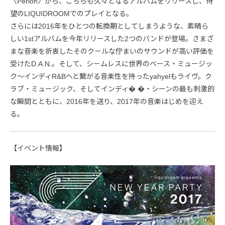
〈Perlon〉から、こちらも久々となるアルバムをリリースし、待
望のLIQUIDROOMでのプレイとなる。
さらには2016年をひとつの転換期としてしまうような、素晴ら
しい1stアルバムを今年リリースした2つのバンドが登場。さまざ
まな音楽を折衷したそのクールな佇まいのサウンドが高い評価を
受けたD.A.N.。そして、シームレスに世界のベース・ミュージッ
ク～インディR&Bへと繋がる音楽性を持ったyahyelもライヴ。ク
ラブ・ミュージック、そしてインディ� �・シーンの最も刺激的
な瞬間とともに、2016年を送り、2017年の音楽はじめを迎え
る。
【イベント情報】