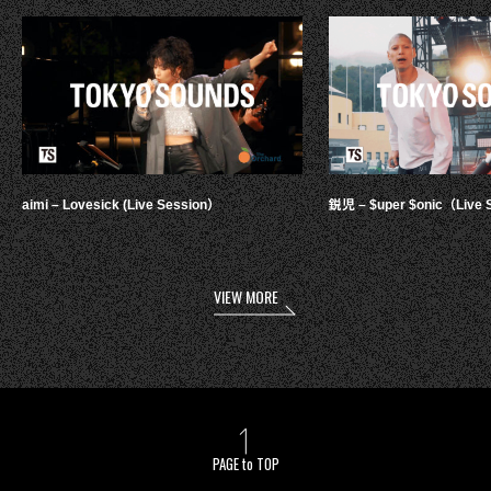
aimi – Lovesick (Live Session）
鋭児 – $uper $onic（Live 
VIEW MORE
PAGE to TOP