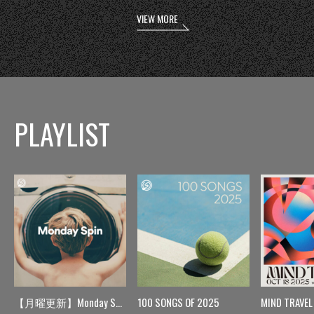
VIEW MORE
PLAYLIST
【月曜更新】Monday Spin
100 SONGS OF 2025
MIND TRAVEL