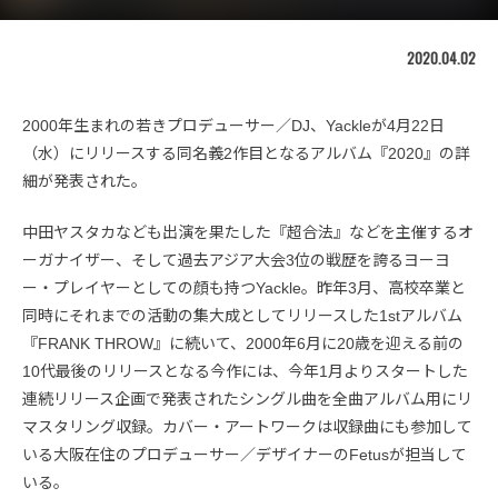
2020.04.02
2000年生まれの若きプロデューサー／DJ、Yackleが4月22日
（水）にリリースする同名義2作目となるアルバム『2020』の詳
細が発表された。
中田ヤスタカなども出演を果たした『超合法』などを主催するオ
ーガナイザー、そして過去アジア大会3位の戦歴を誇るヨーヨ
ー・プレイヤーとしての顔も持つYackle。昨年3月、高校卒業と
同時にそれまでの活動の集大成としてリリースした1stアルバム
『FRANK THROW』に続いて、2000年6月に20歳を迎える前の
10代最後のリリースとなる今作には、今年1月よりスタートした
連続リリース企画で発表されたシングル曲を全曲アルバム用にリ
マスタリング収録。カバー・アートワークは収録曲にも参加して
いる大阪在住のプロデューサー／デザイナーのFetusが担当して
いる。