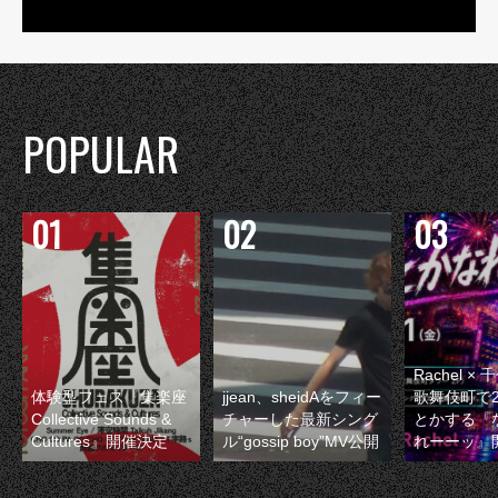
POPULAR
Rachel 
体験型フェス『集楽座
jjean、sheidAをフィー
歌舞伎町で
Collective Sounds &
チャーした最新シング
とかする『
Cultures』開催決定
ル“gossip boy”MV公開
れーーッ』