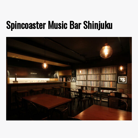
Spincoaster Music Bar Shinjuku