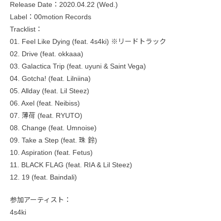
Release Date：2020.04.22 (Wed.)
Label：00motion Records
Tracklist：
01. Feel Like Dying (feat. 4s4ki) ※リードトラック
02. Drive (feat. okkaaa)
03. Galactica Trip (feat. uyuni & Saint Vega)
04. Gotcha! (feat. Lilniina)
05. Allday (feat. Lil Steez)
06. Axel (feat. Neibiss)
07. 薄荷 (feat. RYUTO)
08. Change (feat. Umnoise)
09. Take a Step (feat. 珠 鈴)
10. Aspiration (feat. Fetus)
11. BLACK FLAG (feat. RIA & Lil Steez)
12. 19 (feat. Baindali)
参加アーティスト：
4s4ki