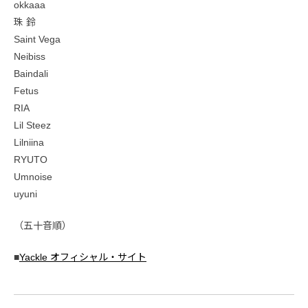
okkaaa
珠 鈴
Saint Vega
Neibiss
Baindali
Fetus
RIA
Lil Steez
Lilniina
RYUTO
Umnoise
uyuni
（五十音順）
■
Yackle オフィシャル・サイト