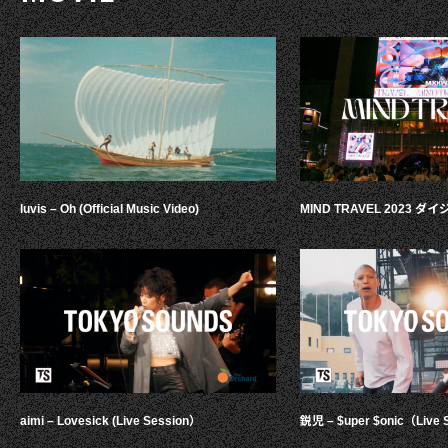
luvis – Oh (Official Music Video)
MIND TRAVEL 2023 
aimi – Lovesick (Live Session）
鋭児 – $uper $onic（Live 