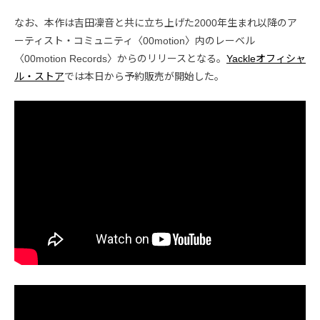
なお、本作は吉田凜音と共に立ち上げた2000年生まれ以降のア
ーティスト・コミュニティ〈00motion〉内のレーベル
〈00motion Records〉からのリリースとなる。
Yackleオフィシャ
ル・ストア
では本日から予約販売が開始した。