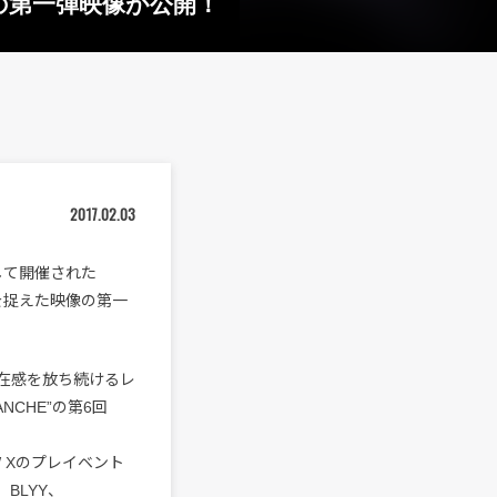
”の第一弾映像が公開！
2017.02.03
して開催された
トを捉えた映像の第一
在感を放ち続けるレ
NCHE”の第6回
 Xのプレイベント
、BLYY、