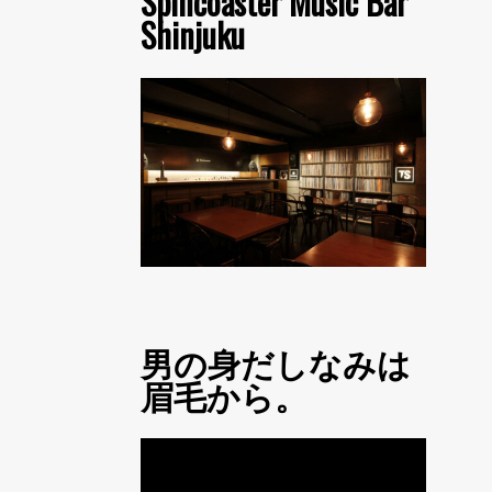
Spincoaster Music Bar
Shinjuku
男の身だしなみは
眉毛から。