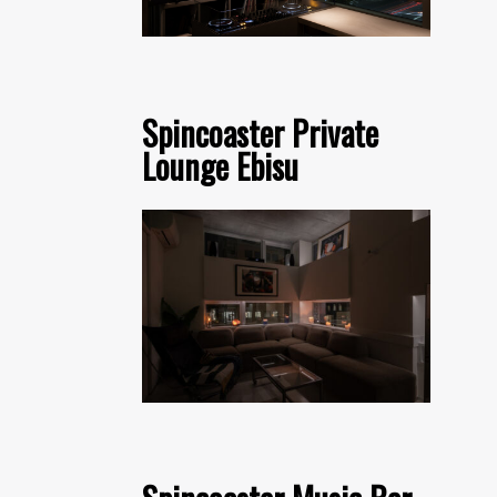
Spincoaster Private
Lounge Ebisu