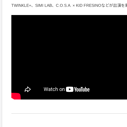
TWINKLE+、SIMI LAB、C.O.S.A. × KID FRESINOなどが出