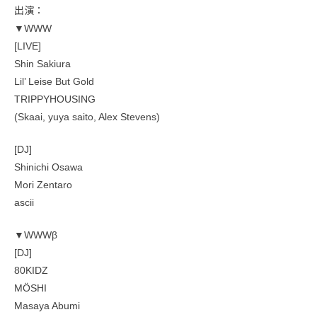
出演：
▼WWW
[LIVE]
Shin Sakiura
Lil’ Leise But Gold
TRIPPYHOUSING
(Skaai, yuya saito, Alex Stevens)
[DJ]
Shinichi Osawa
Mori Zentaro
ascii
▼WWWβ
[DJ]
80KIDZ
MÖSHI
Masaya Abumi