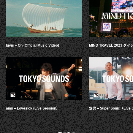
luvis – Oh (Official Music Video)
MIND TRAVEL 2023 
aimi – Lovesick (Live Session）
鋭児 – $uper $onic（Live 