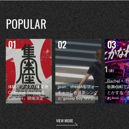
POPULAR
Rachel 
体験型フェス『集楽座
jjean、sheidAをフィー
歌舞伎町で
Collective Sounds &
チャーした最新シング
とかする『
Cultures』開催決定
ル“gossip boy”MV公開
れーーッ』
VIEW MORE