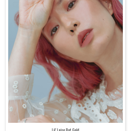
Lil’ Leise But Gold