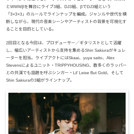
とWWWβを舞台にライブ3組、DJ3組、βでDJ3組という
「3×3×3」のルールでラインナップを編成。ジャンルや世代を横
断しながら、現代の音楽シーンやアーティストの背景を可視化す
ることを目的としている。
2回目となる今回は、プロデューサー／ギタリストとして活躍
し、幅広いアーティストから支持を集めるShin Sakiuraがキュレ
ーターを担当。ライブアクトにはSkaai、yuya saito、Alex
Stevensによるユニット・TRIPPYHOUSING、数多くのラッパー
との共演でも話題を呼ぶシンガー・Lil’ Leise But Gold、そして
Shin Sakiuraの3組がラインナップ。