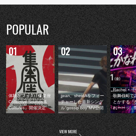
POPULAR
Rachel 
体験型フェス『集楽座
jjean、sheidAをフィー
歌舞伎町で
Collective Sounds &
チャーした最新シング
とかする『
Cultures』開催決定
ル“gossip boy”MV公開
れーーッ』
VIEW MORE