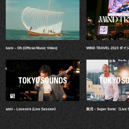
luvis – Oh (Official Music Video)
MIND TRAVEL 2023 
aimi – Lovesick (Live Session）
鋭児 – $uper $onic（Live 