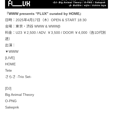
『WWW presents “FLUX” curated by HOME』
日時：2025年4月17日（木）OPEN & START 18:30
会場：東京・渋谷 WWW & WWWβ
料金：U23 ￥2,500 / ADV. ￥3,500 / DOOR ￥4,000（各1D代別
途）
出演：
▼WWW
[LIVE]
HOME
Tete
さらさ -Trio Set-
[DJ]
Big Animal Theory
O-PNG
Sakepnk