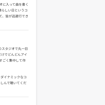
オに入って曲を書く
晴らしい日というコ
て、皆が逃避行でき
iのスタジオで丸一日
ギだけでどんどんアイ
すごく集中して作
でダイナミックなコ
楽しんで聴いてくだ