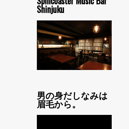
Spincoaster Music Bar
Shinjuku
男の身だしなみは
眉毛から。