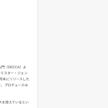
名門〈DECCA〉よ
“ミスター・ジェン
今年7月末にリリースした
作同様に、プロデュースは
リースを控えているとい