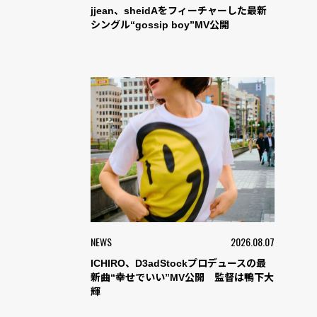
jjean、sheidAをフィーチャーした最新
シングル“gossip boy”MV公開
NEWS
2026.08.07
ICHIRO、D3adStockプロデュースの最
新曲“幸せでいい”MV公開 監督は鴨下大
輝