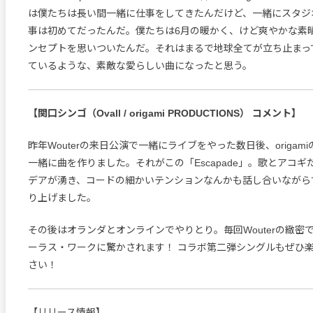
は僕たちは長い間一緒に仕事をしてきたんだけど、一緒にスタジ
事は初めてだったんだ。僕たちは6月の暖かく、けど爽やかな素
ンセプトを思いついたんだ。それはまるで地球全てが立ち止まっ
ているような、素敵な愛らしい曲になったと思う。
【関口シンゴ（Ovall / origami PRODUCTIONS） コメント】
昨年Wouterの来日公演で一緒にライブをやった数日後、origam
一緒に曲を作りました。それがこの「Escapade」。歌とアコ
デアが湧き、コードの細かいテンションなんかも話し合いながら
り上げました。
その後はオランダとオンラインでやりとり。毎回Wouterの緻密
ーラス・ワークに驚かされます！ コラボ第二弾シングルもぜひ
さい！
【リリース情報】