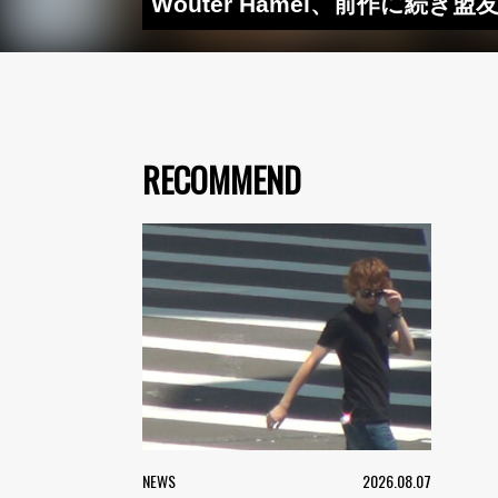
Wouter Hamel、前作に続
RECOMMEND
NEWS
2026.08.07