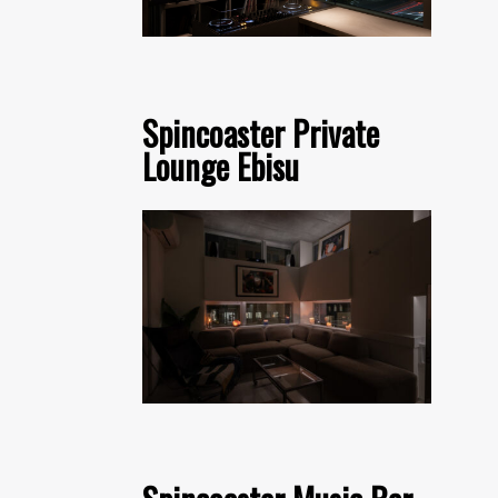
Spincoaster Private
Lounge Ebisu