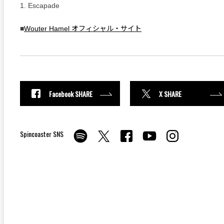
1. Escapade
■
Wouter Hamel オフィシャル・サイト
Facebook SHARE
X SHARE
Spincoaster SNS