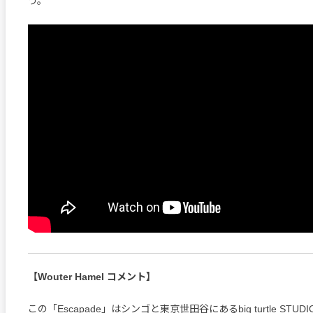
う。
【Wouter Hamel コメント】
この「Escapade」はシンゴと東京世田谷にあるbig turtle STU