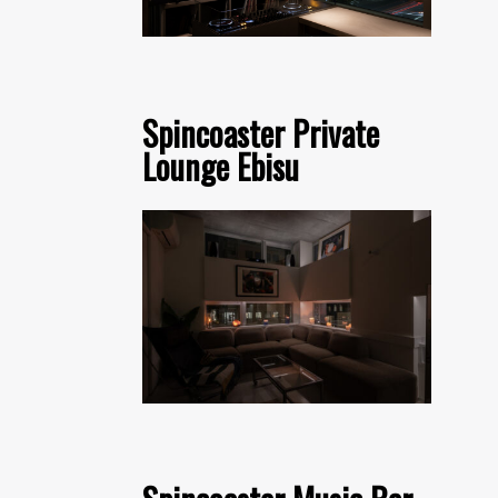
Spincoaster Private
Lounge Ebisu