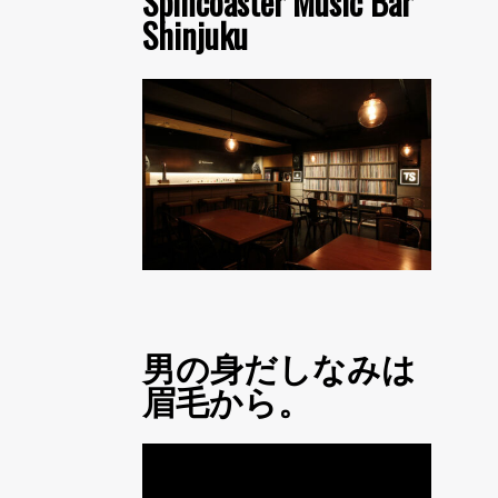
Spincoaster Music Bar
Shinjuku
男の身だしなみは
眉毛から。