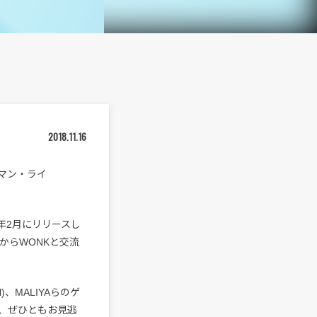
2018.11.16
ンマン・ライ
。
年2月にリリースし
てからWONKと交流
)、MALIYAらのゲ
、ぜひともお見逃