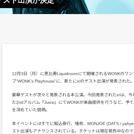
のゲスト出演が決定
12月3日（月）に恵比寿Liquidroomにて開催されるWONKのワ
ブ“WONK’s Playhouse”に、新たにiriのゲスト出演が発表された
豪華ゲストが次々と発表される本公演。今回発表されたiriは、今
た2ndアルバム『Juice』にてWONKが楽曲提供を行うなど、予
を深めていた間柄。
本イベントにはすでに堀込泰行、唾奇、MONJOE (DATS / yahyel
スト出演もアナウンスされている。チケットは現在発売中なので