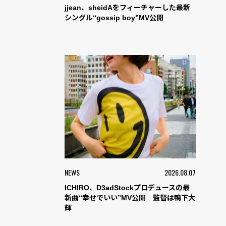
jjean、sheidAをフィーチャーした最新
シングル“gossip boy”MV公開
NEWS
2026.08.07
ICHIRO、D3adStockプロデュースの最
新曲“幸せでいい”MV公開 監督は鴨下大
輝