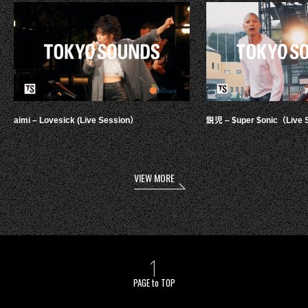
aimi – Lovesick (Live Session）
鋭児 – $uper $onic（Live 
VIEW MORE
PAGE to TOP