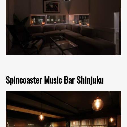
Spincoaster Music Bar Shinjuku