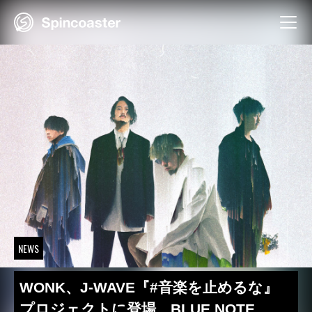
Skip
to
content
NEWS
WONK、J-WAVE『#音楽を止めるな』
プロジェクトに登場 BLUE NOTE