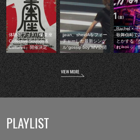
Rachel 
体験型フェス『集楽座
jjean、sheidAをフィー
歌舞伎町で
Collective Sounds &
チャーした最新シング
とかする『
Cultures』開催決定
ル“gossip boy”MV公開
れーーッ』
VIEW MORE
PLAYLIST