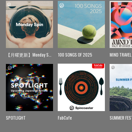
【月曜更新】Monday Spin
100 SONGS OF 2025
MIND TRAVEL
SPOTLIGHT
FabCafe
SUMMER FES