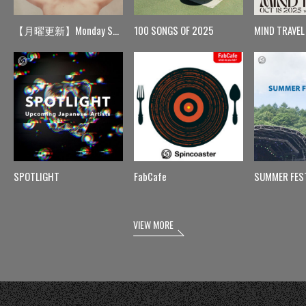
【月曜更新】Monday Spin
100 SONGS OF 2025
MIND TRAVEL
SPOTLIGHT
FabCafe
SUMMER FES
VIEW MORE