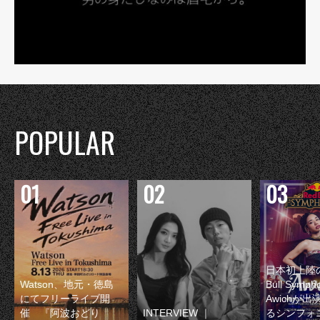
POPULAR
日本初上陸の
Watson、地元・徳島
Bull Symp
にてフリーライブ開
Awichが
催 『阿波おどり
INTERVIEW ｜
るシンフォ