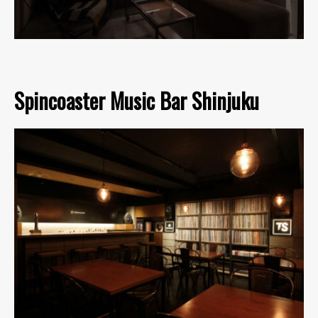
Spincoaster Music Bar Shinjuku