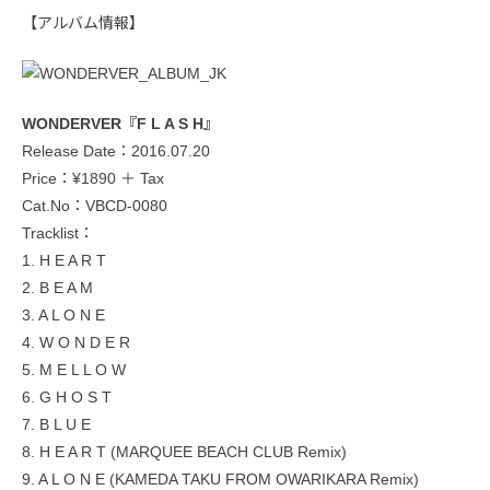
【アルバム情報】
WONDERVER『F L A S H』
Release Date：2016.07.20
Price：¥1890 ＋ Tax
Cat.No：VBCD-0080
Tracklist：
1. H E A R T
2. B E A M
3. A L O N E
4. W O N D E R
5. M E L L O W
6. G H O S T
7. B L U E
8. H E A R T (MARQUEE BEACH CLUB Remix)
9. A L O N E (KAMEDA TAKU FROM OWARIKARA Remix)