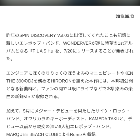
2016.06.13
昨年のSPIN.DISCOVERY Vol.03に出演してくれたことも記憶に
新しいエレポップ・バンド、WONDERVERが遂に待望の1stアル
バムとなる『F L A S H』を、7/20にリリースすることが発表され
た。
エンジニアにぼくのりりっくのぼうよみのマニュピレートやKEN
THE 390のDJを務めるHIRORONを迎えた本作には、本邦初公開
となる新曲群と、ファンの間では既にライブなどでお馴染みの楽
曲の新録Ver.が収録される。
加えて、5月にメジャー・デビューを果たしたサイケ・ロック・
バンド、オワリカラのキーボーディスト、KAMEDA TAKUと、デ
ビュー以前から親交の深い6人組エレポップ・バンド、
MARQUEE BEACH CLUBによるRemixも収録。