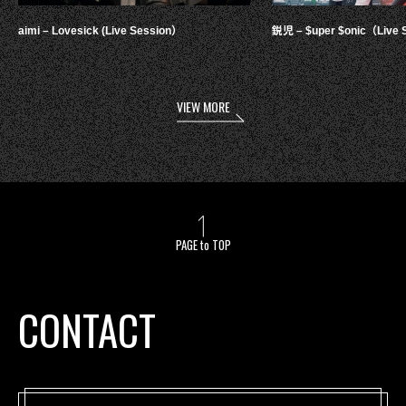
aimi – Lovesick (Live Session）
鋭児 – $uper $onic（Live 
VIEW MORE
PAGE to TOP
CONTACT