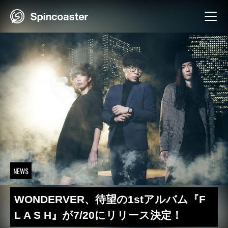
Skip
to
content
NEWS
WONDERVER、待望の1stアルバム『F
L A S H』が7/20にリリース決定！