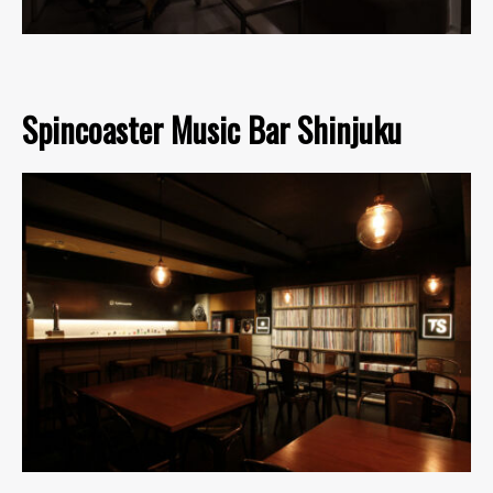
Spincoaster Music Bar Shinjuku