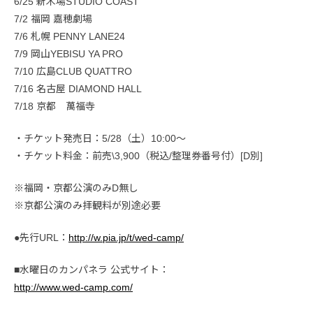
6/25 新木場STUDIO COAST
7/2 福岡 嘉穂劇場
7/6 札幌 PENNY LANE24
7/9 岡山YEBISU YA PRO
7/10 広島CLUB QUATTRO
7/16 名古屋 DIAMOND HALL
7/18 京都 萬福寺
・チケット発売日：5/28（土）10:00〜
・チケット料金：前売\3,900（税込/整理券番号付）[D別]
※福岡・京都公演のみD無し
※京都公演のみ拝観料が別途必要
●先行URL：
http://w.pia.jp/t/wed-camp/
■水曜日のカンパネラ 公式サイト：
http://www.wed-camp.com/