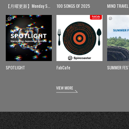
【月曜更新】Monday Spin
100 SONGS OF 2025
MIND TRAVEL
SPOTLIGHT
FabCafe
SUMMER FES
VIEW MORE