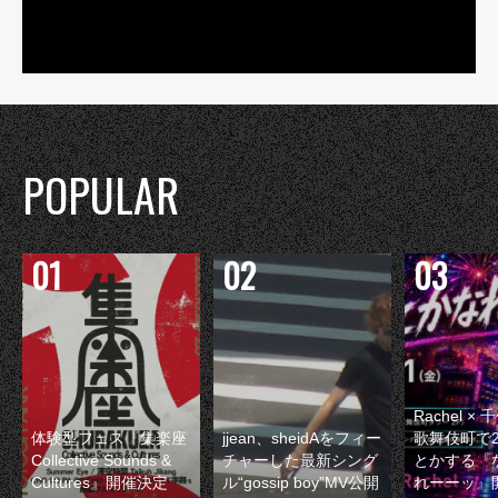
POPULAR
Rachel 
体験型フェス『集楽座
jjean、sheidAをフィー
歌舞伎町で
Collective Sounds &
チャーした最新シング
とかする『
Cultures』開催決定
ル“gossip boy”MV公開
れーーッ』