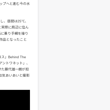
ップへと進む今の水
し、昼間は25℃、
と実際に周辺に住ん
馬に乗り手綱を操り
作品となったこと
ehind The
・アントワネット」、
けた藤代雄一朗が担
和気あいあいと撮影