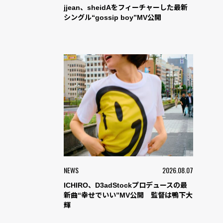
jjean、sheidAをフィーチャーした最新
シングル“gossip boy”MV公開
NEWS
2026.08.07
ICHIRO、D3adStockプロデュースの最
新曲“幸せでいい”MV公開 監督は鴨下大
輝