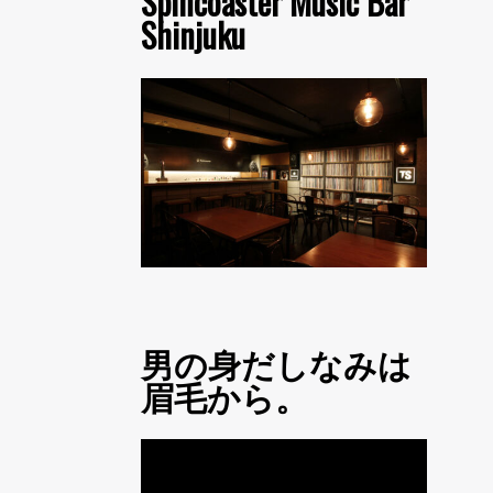
Spincoaster Music Bar
Shinjuku
男の身だしなみは
眉毛から。