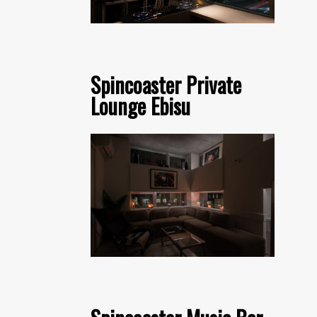
Spincoaster Private
Lounge Ebisu