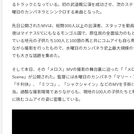
るトラックとなっている。初の武道館公演を成功させ、次のステ
曜日のカンパネラとシンクロする楽曲となった。
先日公開されたMVは、総勢300人以上の出演者、スタッフを動員
夜はマイナス5℃にもなるモンゴル国で、原住民の全面協力のも
でいる地元の子供たち100人と100頭の馬と共にコムアイも自ら
ながら撮影を行ったもので、水曜日のカンパネラ史上最大規模の
でも大きな話題を集めた。
そして本日、その「メロス」MVの撮影の舞台裏に迫った『「メロス」B
Scene』が公開された。監督には水曜日のカンパネラ「マリー
「千利休」、「ミツコ」、「シャクシャイン」などのMVを手掛
当。過酷な撮影環境でありながらも、現地の100人の子供たちと
に挑むコムアイの姿に密着している。