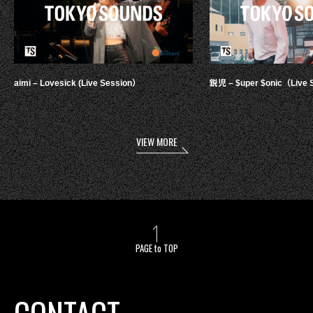
aimi – Lovesick (Live Session）
鋭児 – $uper $onic（Live 
VIEW MORE
PAGE to TOP