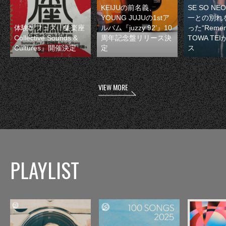
KEIJUの前名義、
SE SO N
YOUNG JUJUの1stア
一との別れ
体験型フェス『集楽座
ルバム『juzzy 92’』10
った“Remem
Collective Sounds &
周年記念盤リリース決
TOWA TE
Cultures』開催決定
定
ス
VIEW MORE
PLAYLIST