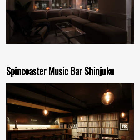
Spincoaster Music Bar Shinjuku