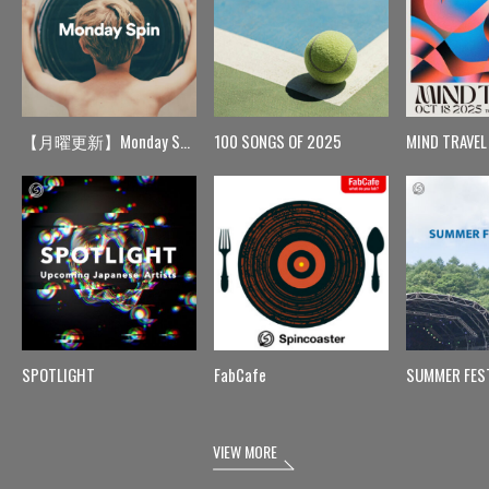
【月曜更新】Monday Spin
100 SONGS OF 2025
MIND TRAVEL
SPOTLIGHT
FabCafe
SUMMER FES
VIEW MORE