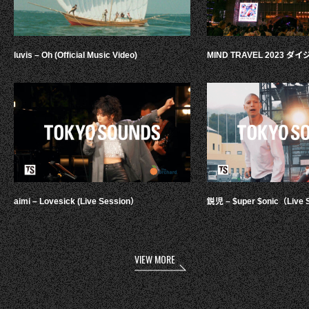
luvis – Oh (Official Music Video)
MIND TRAVEL 2023 
aimi – Lovesick (Live Session）
鋭児 – $uper $onic（Live 
VIEW MORE