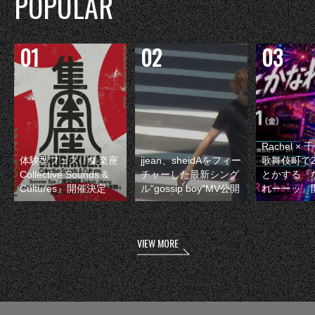
POPULAR
Rachel 
体験型フェス『集楽座
jjean、sheidAをフィー
歌舞伎町で
Collective Sounds &
チャーした最新シング
とかする『
Cultures』開催決定
ル“gossip boy”MV公開
れーーッ』
VIEW MORE