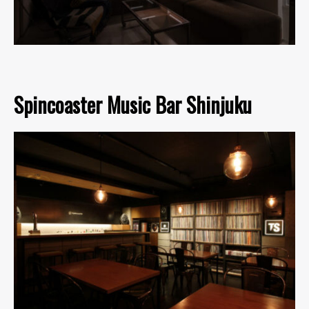
Spincoaster Music Bar Shinjuku