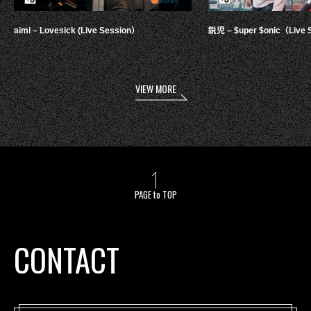
aimi – Lovesick (Live Session）
鋭児 – $uper $onic（Live 
VIEW MORE
PAGE to TOP
CONTACT