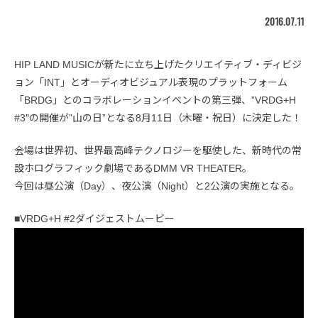
2016.07.11
HIP LAND MUSICが新たに立ち上げたクリエイティブ・ディビジ
ョン「INT」とオーディオビジュアル表現のプラットフォーム
「BRDG」とのコラボレーションイベントの第三弾、”VRDG+H
#3″の開催が”山の日”となる8月11日（木曜・祝日）に決定した！
会場は世界初、世界最高峰テクノロジーを駆使した、新時代の常
設ホログラフィック劇場であるDMM VR THEATER。
今回は昼公演（Day）、夜公演（Night）と2公演の実施となる。
■VRDG+H #2ダイジェストムービー