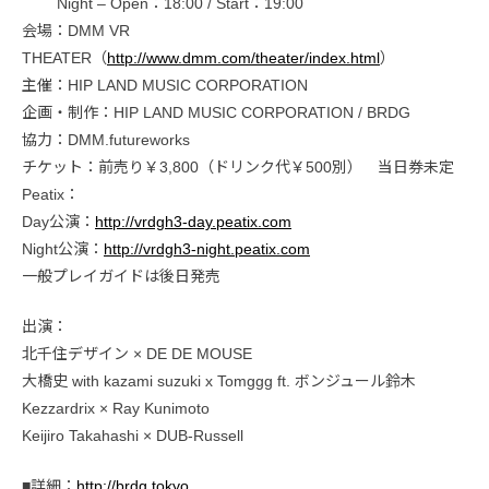
Night – Open：18:00 / Start：19:00
会場：DMM VR
THEATER（
http://www.dmm.com/theater/index.html
）
主催：HIP LAND MUSIC CORPORATION
企画・制作：HIP LAND MUSIC CORPORATION / BRDG
協力：DMM.futureworks
チケット：前売り￥3,800（ドリンク代￥500別） 当日券未定
Peatix：
Day公演：
http://vrdgh3-day.peatix.com
Night公演：
http://vrdgh3-night.peatix.com
一般プレイガイドは後日発売
出演：
北千住デザイン × DE DE MOUSE
大橋史 with kazami suzuki x Tomggg ft. ボンジュール鈴木
Kezzardrix × Ray Kunimoto
Keijiro Takahashi × DUB-Russell
■詳細：
http://brdg.tokyo