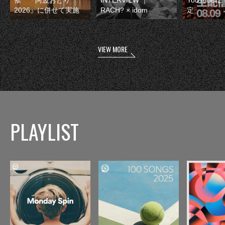
催 『阿波おどり
INTERVIEW ｜
YouTube
2026』に併せて実施
RACH? × idom
定
VIEW MORE
PLAYLIST