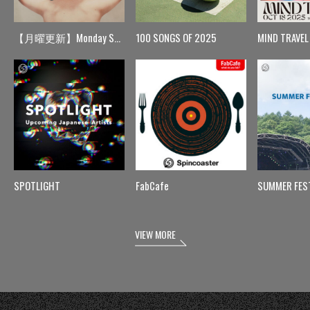
【月曜更新】Monday Spin
100 SONGS OF 2025
MIND TRAVEL
SPOTLIGHT
FabCafe
SUMMER FES
VIEW MORE