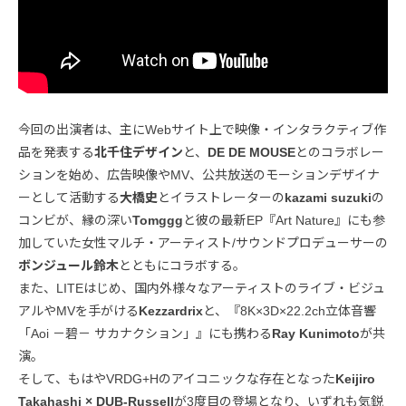
今回の出演者は、主にWebサイト上で映像・インタラクティブ作
品を発表する
北千住デザイン
と、
DE DE MOUSE
とのコラボレー
ションを始め、広告映像やMV、公共放送のモーションデザイナ
ーとして活動する
大橋史
とイラストレーターの
kazami suzuki
の
コンビが、縁の深い
Tomggg
と彼の最新EP『Art Nature』にも参
加していた女性マルチ・アーティスト/サウンドプロデューサーの
ボンジュール鈴木
とともにコラボする。
また、LITEはじめ、国内外様々なアーティストのライブ・ビジュ
アルやMVを手がける
Kezzardrix
と、『8K×3D×22.2ch立体音響
「Aoi －碧－ サカナクション」』にも携わる
Ray Kunimoto
が共
演。
そして、もはやVRDG+Hのアイコニックな存在となった
Keijiro
Takahashi × DUB-Russell
が3度目の登場となり、いずれも気鋭