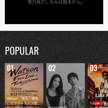
POPULAR
Watson、地元・徳島
にてフリーライブ開
Tohjiのラ