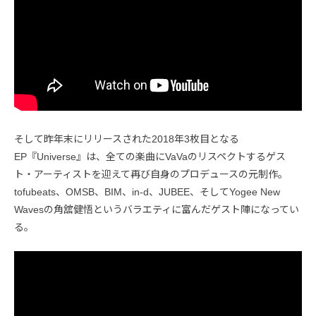
そして昨年末にリリースされた2018年3枚目となる
EP『Universe』は、全ての楽曲にVaVaのリスペクトするゲス
ト・アーティストを迎えて再び自身のプロデュースの元制作。
tofubeats、OMSB、BIM、in-d、JUBEE、そしてYogee New
Wavesの角舘健悟というバラエティに富んだゲスト陣になってい
る。