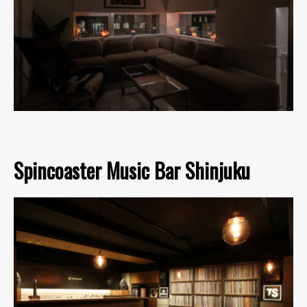
Spincoaster Music Bar Shinjuku