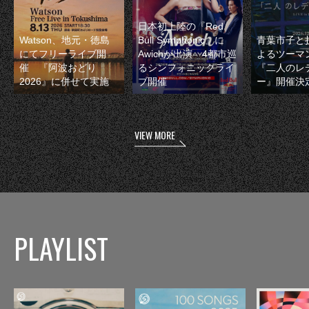
日本初上陸の『Red
Watson、地元・徳島
Bull Symphonic』に
青葉市子と
にてフリーライブ開
Awichが出演 4都市巡
よるツーマ
催 『阿波おどり
るシンフォニックライ
『二人のレ
2026』に併せて実施
ブ開催
ー』開催決
VIEW MORE
PLAYLIST