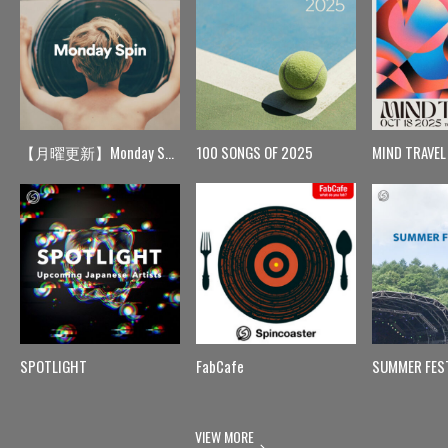
【月曜更新】Monday Spin
100 SONGS OF 2025
MIND TRAVEL
SPOTLIGHT
FabCafe
SUMMER FES
VIEW MORE