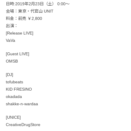
日時:2019年2月23日（土） 0:00〜
会場：東京・代官山 UNIT
料金：前売 ￥2,800
出演：
[Release LIVE]
VaVa
[Guest LIVE]
OMSB
[DJ]
tofubeats
KID FRESINO
okadada
shakke-n-wardaa
[UNICE]
CreativeDrugStore