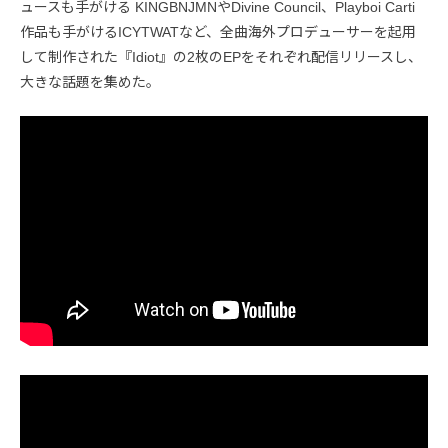
ュースも手がける KINGBNJMNやDivine Council、Playboi Carti
作品も手がけるICYTWATなど、全曲海外プロデューサーを起用
して制作された『Idiot』の2枚のEPをそれぞれ配信リリースし、
大きな話題を集めた。