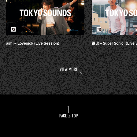
aimi – Lovesick (Live Session）
鋭児 – $uper $onic（Live 
VIEW MORE
PAGE to TOP