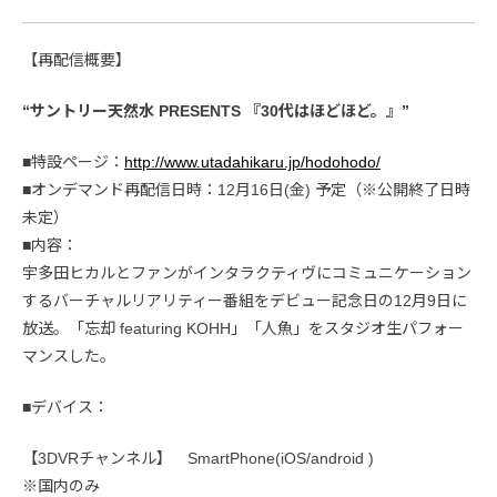
【再配信概要】
“サントリー天然水 PRESENTS 『30代はほどほど。』”
■特設ページ：
http://www.utadahikaru.jp/hodohodo/
■オンデマンド再配信日時：12月16日(金) 予定（※公開終了日時
未定）
■内容：
宇多田ヒカルとファンがインタラクティヴにコミュニケーション
するバーチャルリアリティー番組をデビュー記念日の12月9日に
放送。「忘却 featuring KOHH」「人魚」をスタジオ生パフォー
マンスした。
■デバイス：
【3DVRチャンネル】 SmartPhone(iOS/android )
※国内のみ