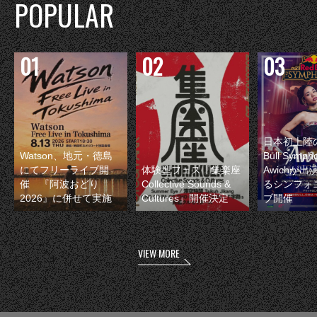
POPULAR
日本初上陸の
Watson、地元・徳島
Bull Symp
にてフリーライブ開
体験型フェス『集楽座
Awichが
催 『阿波おどり
Collective Sounds &
るシンフォ
2026』に併せて実施
Cultures』開催決定
ブ開催
VIEW MORE