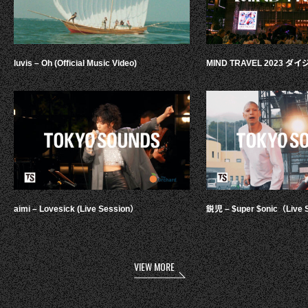
luvis – Oh (Official Music Video)
MIND TRAVEL 2023 
aimi – Lovesick (Live Session）
鋭児 – $uper $onic（Live 
VIEW MORE