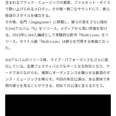
含まれるブラック・ミュージックの要素、ファルセット・ボイス
で歌い上げられるメロディ。その唯一無二なサウンドにて、彼ら
独自のスタイルを確立する。
その後、名門〈Jagjaguwar〉に移籍し、彼らの音をさらに極め
た2ndアルバム『II』をリリース。メディアから高い評価を受け
る。2015年には4人編成として実験的な新作『Multi-Love』をリ
リース。タイトル曲「Multi-Love」は彼らを代表する楽曲となっ
た。
3rdアルバムのリリース後、ライブ・パフォーマンスもさらに進
化している。主要フェスティバルでもキーとなる存在となり、ナ
ードでありながらも、確実にオーディエンスを踊らせる最高のダ
ンス・ミュージックを鳴らす。今回の来日公演は、ある意味で本
物の彼らを見ることができる、初めての公演と言えるだろう。