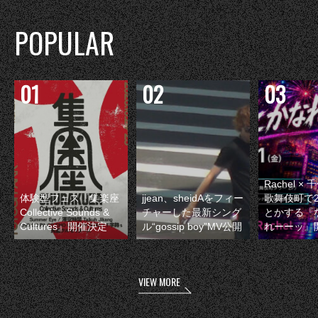
POPULAR
Rachel 
体験型フェス『集楽座
jjean、sheidAをフィー
歌舞伎町で
Collective Sounds &
チャーした最新シング
とかする『
Cultures』開催決定
ル“gossip boy”MV公開
れーーッ』
VIEW MORE