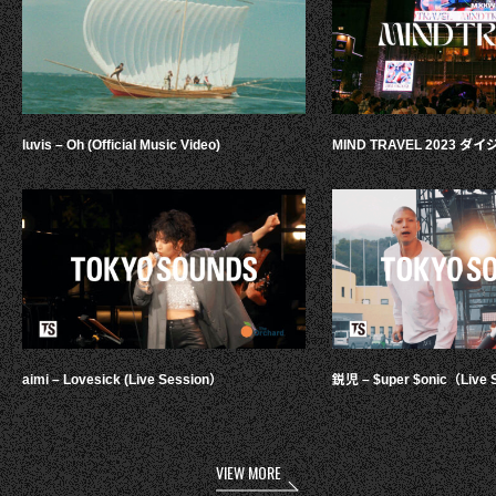
luvis – Oh (Official Music Video)
MIND TRAVEL 2023 
aimi – Lovesick (Live Session）
鋭児 – $uper $onic（Live 
VIEW MORE