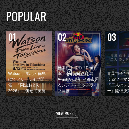
POPULAR
日本初上陸の『Red
Watson、地元・徳島
Bull Symphonic』に
青葉市子と
にてフリーライブ開
Awichが出演 4都市巡
よるツーマ
催 『阿波おどり
るシンフォニックライ
『二人のレ
2026』に併せて実施
ブ開催
ー』開催決
VIEW MORE