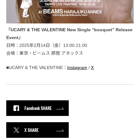
『UCARY & THE VALENTINE New Single “bouquet” Release
Event』
日時：2025年2月14日（金）13:00-21:00
会場：東京・ビームス 原宿 アネックス
■UCARY & THE VALENTINE：
Instagram
/
X
Facebook SHARE
X SHARE