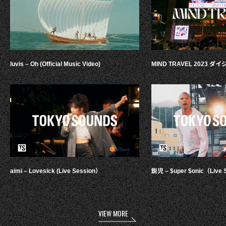
luvis – Oh (Official Music Video)
MIND TRAVEL 2023 
aimi – Lovesick (Live Session）
鋭児 – $uper $onic（Live 
VIEW MORE