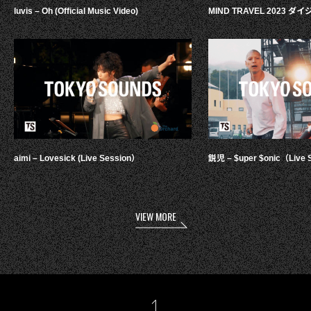
luvis – Oh (Official Music Video)
MIND TRAVEL 2023 
aimi – Lovesick (Live Session）
鋭児 – $uper $onic（Live 
VIEW MORE