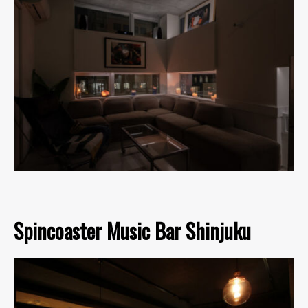
Spincoaster Music Bar Shinjuku