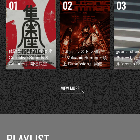
体験型フェス『集楽座
Tohji、ラストライブ
jjean、sh
Collective Sounds &
『Volcanic Summer 頂
チャーした
Cultures』開催決定
上 Dimension』開催
ル“gossip 
VIEW MORE
PLAYLIST