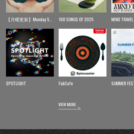
【月曜更新】Monday Spin
100 SONGS OF 2025
MIND TRAVEL
SPOTLIGHT
FabCafe
SUMMER FES
VIEW MORE