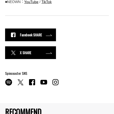
■NEOWN：
YouTube
/
TikTok
Facebook SHARE
X SHARE
Spincoaster SNS
RECOMMEND