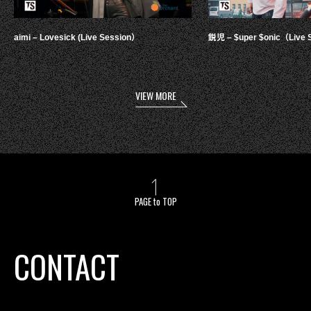
aimi – Lovesick (Live Session）
鋭児 – $uper $onic（Live 
VIEW MORE
PAGE to TOP
CONTACT