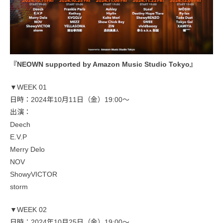
『NEOWN supported by Amazon Music Studio Tokyo』
▼WEEK 01
日時：2024年10月11日（金）19:00〜
出演：
Deech
E.V.P
Merry Delo
NOV
ShowyVICTOR
storm
▼WEEK 02
日時：2024年10月25日（金）19:00〜