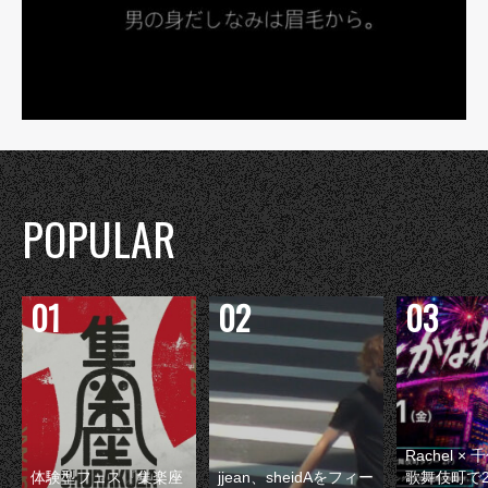
POPULAR
Rachel 
体験型フェス『集楽座
jjean、sheidAをフィー
歌舞伎町で