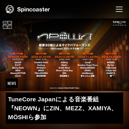
Skip
to
content
NEWS
TuneCore Japanによる音楽番組
『NEOWN』にZIN、MEZZ、XAMIYA、
MÖSHIら参加