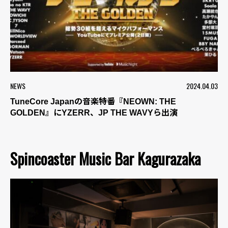
NEWS
2024.04.03
TuneCore Japanの音楽特番『NEOWN: THE
GOLDEN』にYZERR、JP THE WAVYら出演
Spincoaster Music Bar Kagurazaka