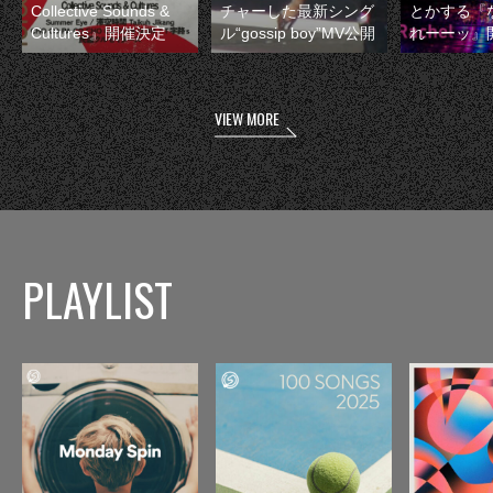
Collective Sounds &
チャーした最新シング
とかする『
Cultures』開催決定
ル“gossip boy”MV公開
れーーッ』
VIEW MORE
PLAYLIST