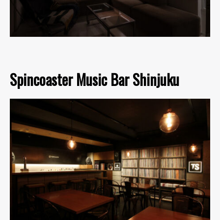
Spincoaster Music Bar Shinjuku