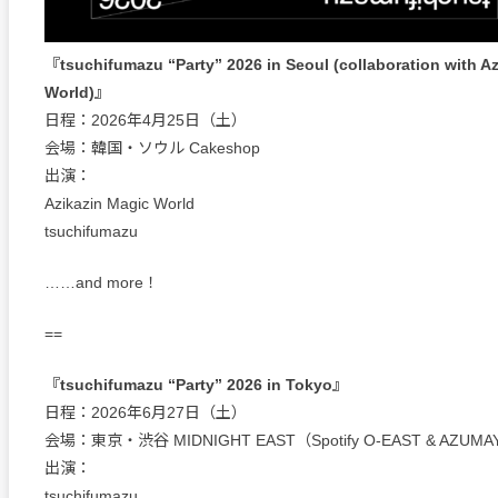
『tsuchifumazu “Party” 2026 in Seoul (collaboration with A
World)』
日程：2026年4月25日（土）
会場：韓国・ソウル Cakeshop
出演：
Azikazin Magic World
tsuchifumazu
……and more！
==
『tsuchifumazu “Party” 2026 in Tokyo』
日程：2026年6月27日（土）
会場：東京・渋谷 MIDNIGHT EAST（Spotify O-EAST & AZUMA
出演：
tsuchifumazu