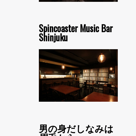
Spincoaster Music Bar
Shinjuku
男の身だしなみは