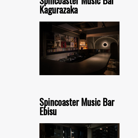
Spincoaster Music Bar
Kagurazaka
Spincoaster Music Bar
Ebisu