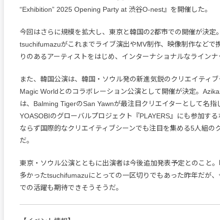
“Exhibition” 2025 Opening Party at 渋谷O-nest』を開催した。
今回はさらに規模を拡大し、東京と韓国の2都市での開催が決定
tsuchifumazuがこれまでライブ演出やMV制作、映像制作など
りのあるアーティストをはじめ、インターナショナルなラインナ
また、韓国公演は、韓国・ソウル発の新進気鋭のクリエイティブチーム
Magic Worldとのコラボレーション公演として開催が決定。Azikazin 
は、Balming TigerのSan Yawnが最注目クリエイターとして名指し、Pl
YOASOBIのグローバルプロジェクト『PLAYERS』にも参加す
ならず国際的なクリエイティブシーンでも注目を集める5人組の
だ。
東京・ソウル公演とともに出演者は今後追加発表予定とのこと。
多かったtsuchifumazuにとっての一区切りでもあった昨年だ
での活躍も期待できそうそうだ。