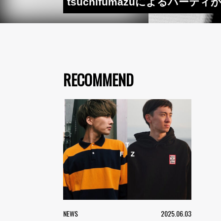
tsuchifumazuによるパー
RECOMMEND
NEWS
2025.06.03