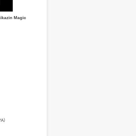
zikazin Magic
YA）