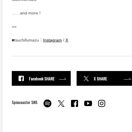
……and more！
==
■tsuchifumazu：
Instagram
/
X
Facebook SHARE
X SHARE
Spincoaster SNS