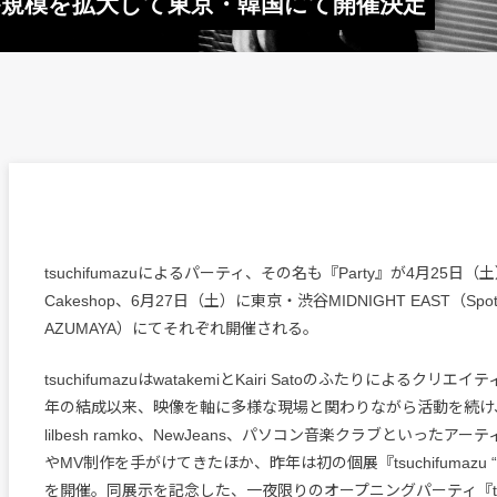
ティが規模を拡大して東京・韓国にて開催決定
tsuchifumazuによるパーティ、その名も『Party』が4月25日
Cakeshop、6月27日（土）に東京・渋谷MIDNIGHT EAST（Spotif
AZUMAYA）にてそれぞれ開催される。
tsuchifumazuはwatakemiとKairi Satoのふたりによるクリエ
年の結成以来、映像を軸に多様な現場と関わりながら活動を続け
lilbesh ramko、NewJeans、パソコン音楽クラブといったア
やMV制作を手がけてきたほか、昨年は初の個展『tsuchifumazu “Exhib
を開催。同展示を記念した、一夜限りのオープニングパーティ『tsuch