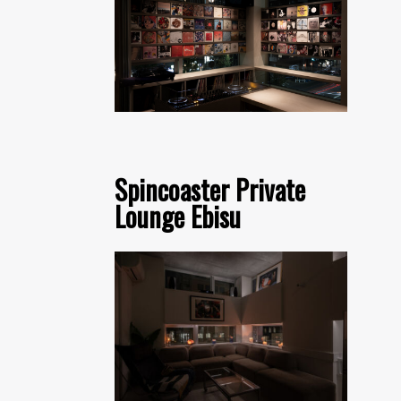
Spincoaster Private
Lounge Ebisu