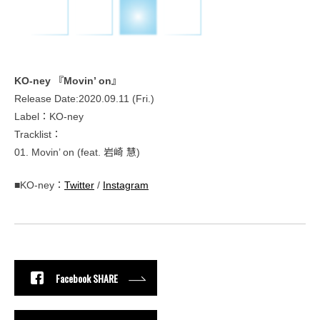
KO-ney 『Movin’ on』
Release Date:2020.09.11 (Fri.)
Label：KO-ney
Tracklist：
01. Movin’ on (feat. 岩崎 慧)
■KO-ney：
Twitter
/
Instagram
Facebook SHARE