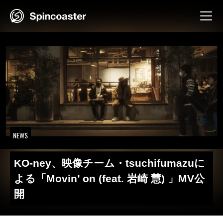
Skip
to
content
NEWS
KO-ney、映像チーム・tsuchifumazuに
よる「Movin’ on (feat. 岩崎 慧) 」MV公
開