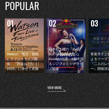
POPULAR
日本初上陸の『Red
Watson、地元・徳島
Bull Symphonic』に
青葉市子と
にてフリーライブ開
Awichが出演 4都市巡
よるツーマ
催 『阿波おどり
るシンフォニックライ
『二人のレ
2026』に併せて実施
ブ開催
ー』開催決
VIEW MORE