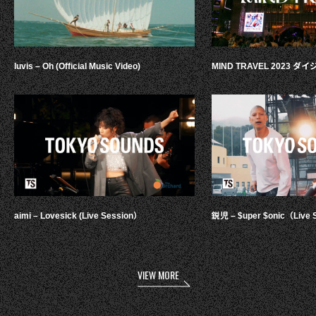
luvis – Oh (Official Music Video)
MIND TRAVEL 2023 
aimi – Lovesick (Live Session）
鋭児 – $uper $onic（Live 
VIEW MORE