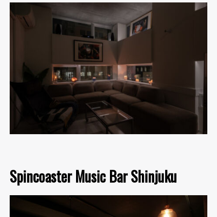
Spincoaster Music Bar Shinjuku