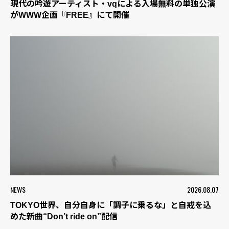
現代の吟遊アーティスト・vqによる入場無料の単独公演
がWWW企画『FREE』にて開催
NEWS
2026.08.07
TOKYO世界、自分自身に「調子に乗るな」と自戒を込
めた新曲“Don’t ride on”配信