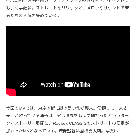
中心に制作活動を続け、クラブ・シーンのみならず、イベントに
も引く手数多。ストレートなリリックと、メロウなサウンドで若
者たちの人気を集めている。
今回のMVでは、東京の街に謎の黒い影が襲来。傍観して「大丈
夫」と歌っている唾奇は、実は世界を滅ぼす側だったというダー
クなストーリー展開に、Reebok CLASSISのストリートの要素が
加わったMVとなっていす。映像監督は國枝真太朗。写真は