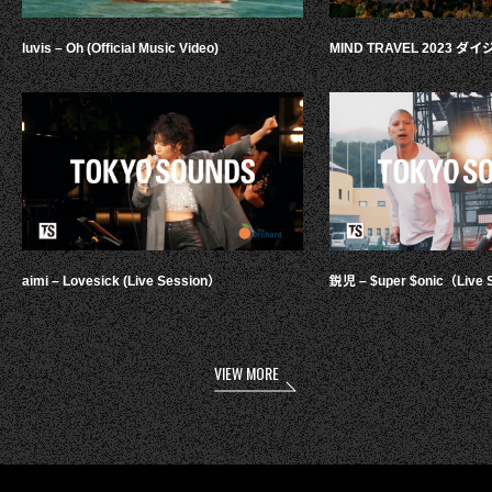
luvis – Oh (Official Music Video)
MIND TRAVEL 2023 
aimi – Lovesick (Live Session）
鋭児 – $uper $onic（Live 
VIEW MORE