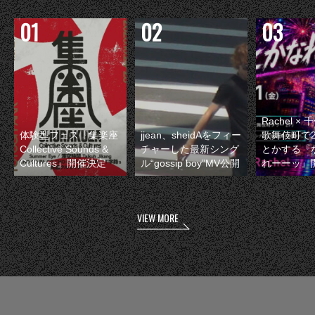
Rachel 
体験型フェス『集楽座
jjean、sheidAをフィー
歌舞伎町で
Collective Sounds &
チャーした最新シング
とかする『
Cultures』開催決定
ル“gossip boy”MV公開
れーーッ』
VIEW MORE