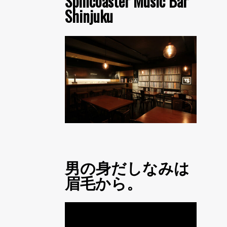
Spincoaster Music Bar
Shinjuku
男の身だしなみは
眉毛から。