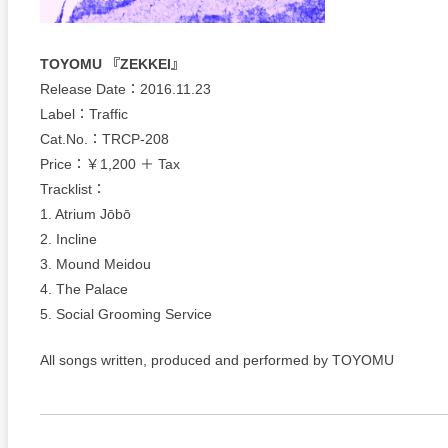
TOYOMU 『ZEKKEI』
Release Date：2016.11.23
Label：Traffic
Cat.No.：TRCP-208
Price：￥1,200 ＋ Tax
Tracklist：
1. Atrium Jōbō
2. Incline
3. Mound Meidou
4. The Palace
5. Social Grooming Service
All songs written, produced and performed by TOYOMU