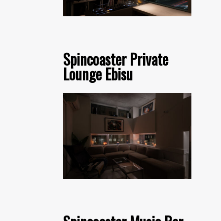
Spincoaster Private
Lounge Ebisu