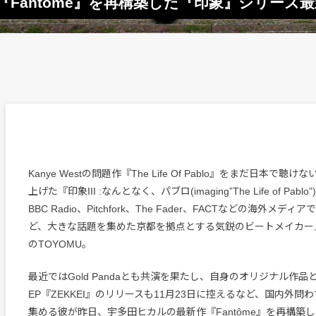
『Fantôme』を再構築した『印象』シリーズ
Kanye Westの問題作『The Life Of Pablo』をまだ日本で
上げた『印象III :なんとなく、パブロ(imaging”The Life of Pablo”)
BBC Radio、Pitchfork、The Fader、FACTなどの海外メ
ど、大きな話題を集めた京都を拠点とする気鋭のビートメイカー
のTOYOMU。
最近ではGold Pandaとも共演を果たし、自身のオリジナル作品
EP『ZEKKEI』のリリースも11月23日に控えるなど、国内外問
集める彼が昨日、宇多田ヒカルの最新作『Fantôme』を再構築