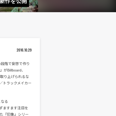
最新作を公開
2016.10.29
聴けない段階で妄想で作り
』がBillboard、
ディアで取り上げられるな
／トラックメイカー
となる
わずますます注目を
した『印象』シリー