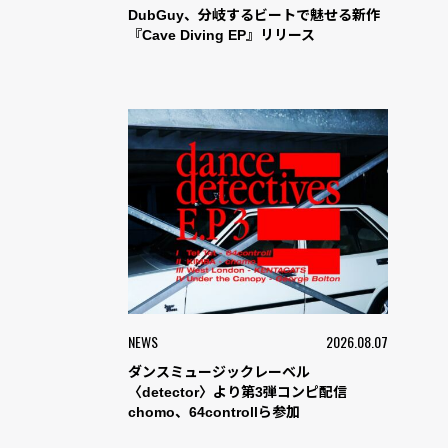
DubGuy、分岐するビートで魅せる新作
『Cave Diving EP』リリース
NEWS
2026.08.07
ダンスミュージックレーベル
〈detector〉より第3弾コンピ配信
chomo、64controllら参加