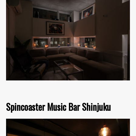
Spincoaster Music Bar Shinjuku