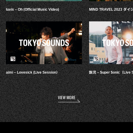
luvis – Oh (Official Music Video)
MIND TRAVEL 2023 
aimi – Lovesick (Live Session）
鋭児 – $uper $onic（Live 
VIEW MORE