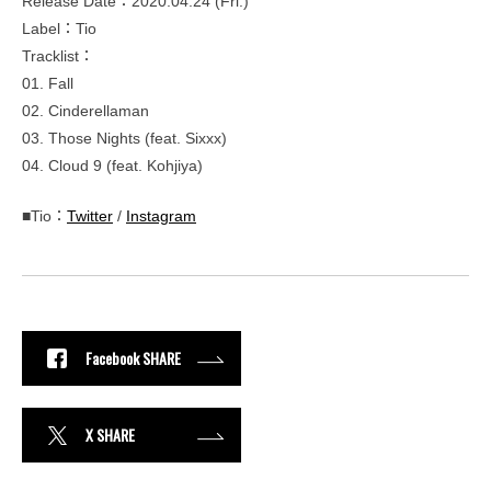
Release Date：2020.04.24 (Fri.)
Label：Tio
Tracklist：
01. Fall
02. Cinderellaman
03. Those Nights (feat. Sixxx)
04. Cloud 9 (feat. Kohjiya)
■Tio：
Twitter
/
Instagram
Facebook SHARE
X SHARE