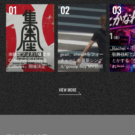
Rachel 
体験型フェス『集楽座
jjean、sheidAをフィー
歌舞伎町で
Collective Sounds &
チャーした最新シング
とかする『
Cultures』開催決定
ル“gossip boy”MV公開
れーーッ』
VIEW MORE