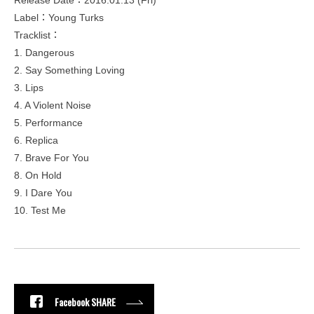
Release Date：2016.01.13 (Fri)
Label：Young Turks
Tracklist：
1. Dangerous
2. Say Something Loving
3. Lips
4. A Violent Noise
5. Performance
6. Replica
7. Brave For You
8. On Hold
9. I Dare You
10. Test Me
Facebook SHARE