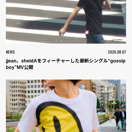
NEWS
2026.08.07
jjean、sheidAをフィーチャーした最新シングル“gossip
boy”MV公開