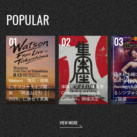
POPULAR
日本初上陸の
Watson、地元・徳島
Bull Symp
にてフリーライブ開
体験型フェス『集楽座
Awichが
催 『阿波おどり
Collective Sounds &
るシンフォ
2026』に併せて実施
Cultures』開催決定
ブ開催
VIEW MORE