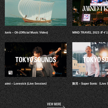
luvis – Oh (Official Music Video)
MIND TRAVEL 2023 
aimi – Lovesick (Live Session）
鋭児 – $uper $onic（Live 
VIEW MORE