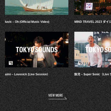
luvis – Oh (Official Music Video)
MIND TRAVEL 2023 
aimi – Lovesick (Live Session）
鋭児 – $uper $onic（Live 
VIEW MORE