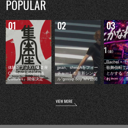
POPULAR
Rachel 
体験型フェス『集楽座
jjean、sheidAをフィー
歌舞伎町で
Collective Sounds &
チャーした最新シング
とかする『
Cultures』開催決定
ル“gossip boy”MV公開
れーーッ』
VIEW MORE