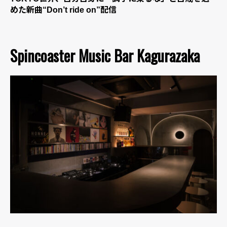
めた新曲“Don’t ride on”配信
Spincoaster Music Bar Kagurazaka