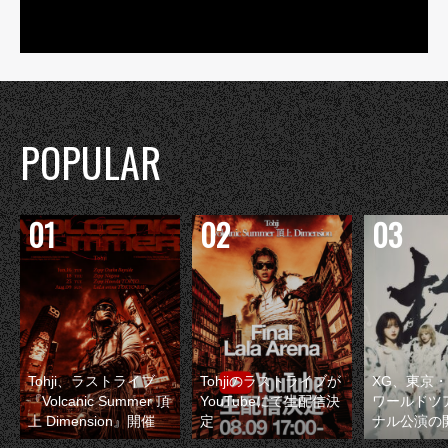
POPULAR
Tohji、ラストライブ
Tohjiのラストライブが
XG、東京
『Volcanic Summer 頂
YouTubeにて生配信決
ワールドツ
上 Dimension』開催
定
ナル公演の