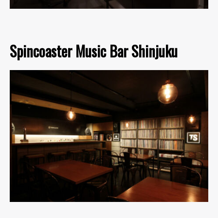
Spincoaster Music Bar Shinjuku