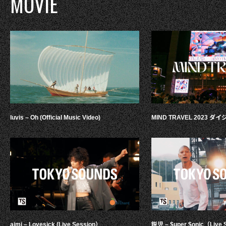
MOVIE
luvis – Oh (Official Music Video)
MIND TRAVEL 2023 
aimi – Lovesick (Live Session）
鋭児 – $uper $onic（Live 