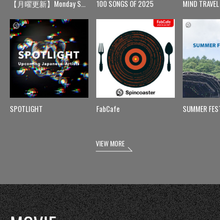
【月曜更新】Monday Spin
100 SONGS OF 2025
MIND TRAVEL
SPOTLIGHT
FabCafe
SUMMER FES
VIEW MORE