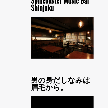
Spincoaster Music Bar
Shinjuku
男の身だしなみは
眉毛から。