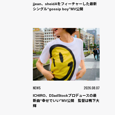
jjean、sheidAをフィーチャーした最新
シングル“gossip boy”MV公開
NEWS
2026.08.07
ICHIRO、D3adStockプロデュースの最
新曲“幸せでいい”MV公開 監督は鴨下大
輝