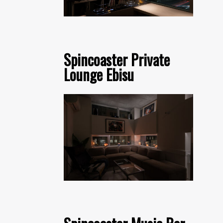
Spincoaster Private
Lounge Ebisu