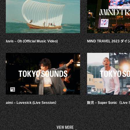
luvis – Oh (Official Music Video)
MIND TRAVEL 2023 
aimi – Lovesick (Live Session）
鋭児 – $uper $onic（Live 
VIEW MORE