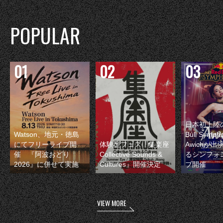
POPULAR
日本初上陸の
Watson、地元・徳島
Bull Symp
にてフリーライブ開
体験型フェス『集楽座
Awichが
催 『阿波おどり
Collective Sounds &
るシンフォ
2026』に併せて実施
Cultures』開催決定
ブ開催
VIEW MORE