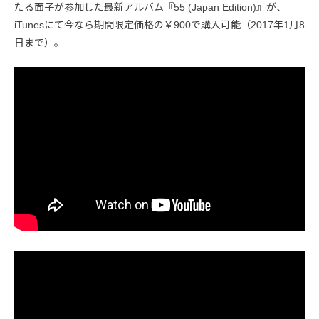
たる面子が参加した最新アルバム『55 (Japan Edition)』が、
iTunesにて今なら期間限定価格の￥900で購入可能（2017年1月8
日まで）。