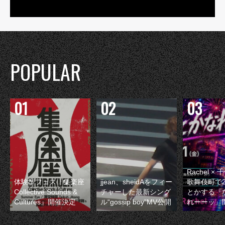
POPULAR
Rachel 
体験型フェス『集楽座
jjean、sheidAをフィー
歌舞伎町で
Collective Sounds &
チャーした最新シング
とかする『
Cultures』開催決定
ル“gossip boy”MV公開
れーーッ』