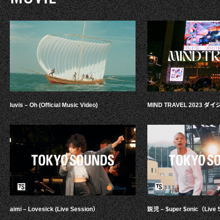
luvis – Oh (Official Music Video)
MIND TRAVEL 2023 
aimi – Lovesick (Live Session）
鋭児 – $uper $onic（Live 