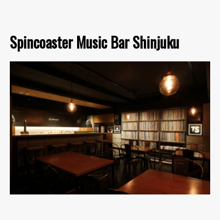
Spincoaster Music Bar Shinjuku