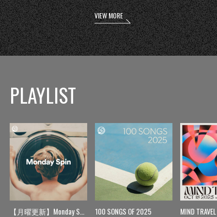
VIEW MORE
PLAYLIST
【月曜更新】Monday Spin
100 SONGS OF 2025
MIND TRAVEL