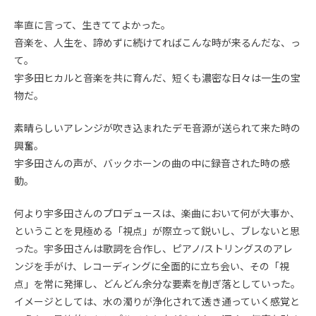
率直に言って、生きててよかった。
音楽を、人生を、諦めずに続けてればこんな時が来るんだな、っ
て。
宇多田ヒカルと音楽を共に育んだ、短くも濃密な日々は一生の宝
物だ。
素晴らしいアレンジが吹き込まれたデモ音源が送られて来た時の
興奮。
宇多田さんの声が、バックホーンの曲の中に録音された時の感
動。
何より宇多田さんのプロデュースは、楽曲において何が大事か、
ということを見極める「視点」が際立って鋭いし、ブレないと思
った。宇多田さんは歌詞を合作し、ピアノ/ストリングスのアレ
ンジを手がけ、レコーディングに全面的に立ち会い、その「視
点」を常に発揮し、どんどん余分な要素を削ぎ落としていった。
イメージとしては、水の濁りが浄化されて透き通っていく感覚と