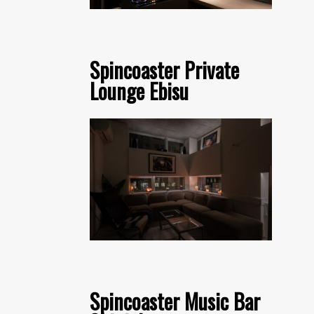
Spincoaster Private
Lounge Ebisu
Spincoaster Music Bar