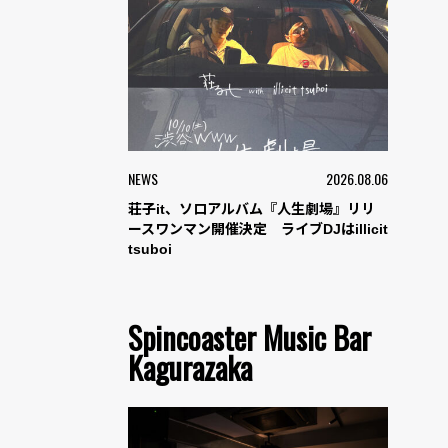
NEWS
2026.08.06
荘子it、ソロアルバム『人生劇場』リリ
ースワンマン開催決定 ライブDJはillicit
tsuboi
Spincoaster Music Bar
Kagurazaka