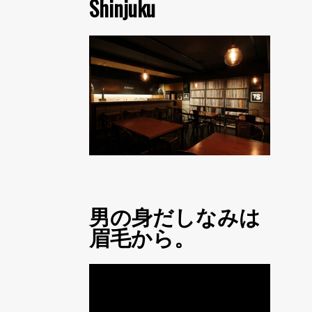
Shinjuku
男の身だしなみは
眉毛から。