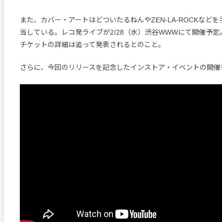
また、カバー・アートはどついたるねんやZEN-LA-ROCKなど
当している。レコ発ライブが2/28（水）渋谷WWWにて開催予
チケットの詳細は追って発表されるとのこと。
さらに、今回のリリースを記念したインストア・イベントの開催