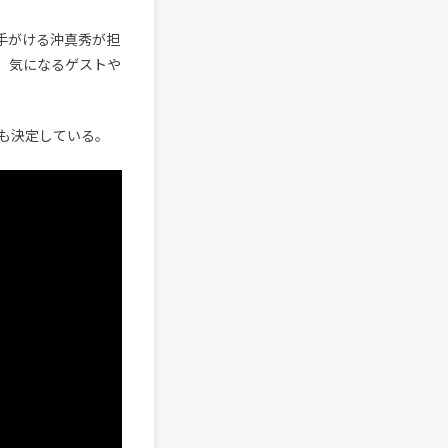
を手がける沖真秀が担
定。気になるゲストや
も決定している。