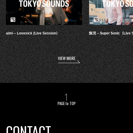
aimi – Lovesick (Live Session）
鋭児 – $uper $onic（Live 
VIEW MORE
PAGE to TOP
CONTACT