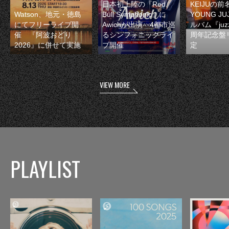
日本初上陸の『Red
KEIJUの
Watson、地元・徳島
Bull Symphonic』に
YOUNG JU
にてフリーライブ開
Awichが出演 4都市巡
ルバム『juzz
催 『阿波おどり
るシンフォニックライ
周年記念盤
2026』に併せて実施
ブ開催
定
VIEW MORE
PLAYLIST