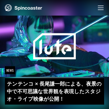
Skip
to
content
NEWS
テンテンコ × 長尾謙一郎による、夜景の
中で不可思議な世界観を表現したスタジ
オ・ライブ映像が公開！