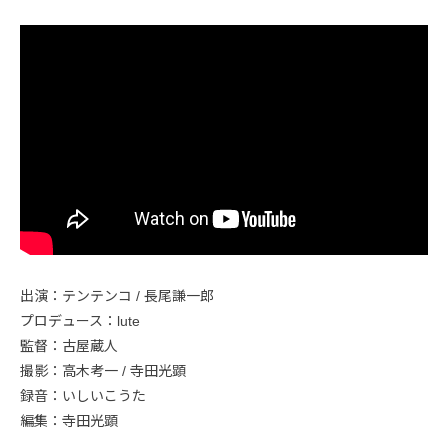
出演：テンテンコ / 長尾謙一郎
プロデュース：lute
監督：古屋蔵人
撮影：高木考一 / 寺田光顕
録音：いしいこうた
編集：寺田光顕