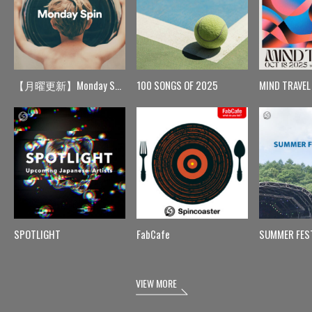
【月曜更新】Monday Spin
100 SONGS OF 2025
MIND TRAVEL
SPOTLIGHT
FabCafe
SUMMER FES
VIEW MORE