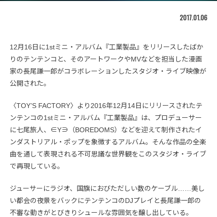
2017.01.06
12月16日に1stミニ・アルバム『工業製品』をリリースしたばか
りのテンテンコと、そのアートワークやMVなどを担当した漫画
家の長尾謙一郎がコラボレーションしたスタジオ・ライブ映像が
公開された。
〈TOY’S FACTORY〉より2016年12月14日にリリースされたテ
ンテンコの1stミニ・アルバム『工業製品』は、プロデューサー
に七尾旅人、∈Y∋（BOREDOMS）などを迎えて制作されたイ
ンダストリアル・ポップを象徴するアルバム。そんな作品の全楽
曲を通して表現される不可思議な世界観をこのスタジオ・ライブ
で再現している。
ジューサーにラジオ、国旗におびただしい数のケーブル……美し
い都会の夜景をバックにテンテンコのDJプレイと長尾謙一郎の
不審な動きがとびきりシュールな雰囲気を醸し出している。