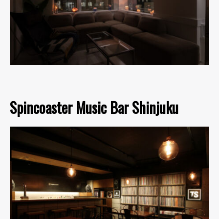
Spincoaster Music Bar Shinjuku