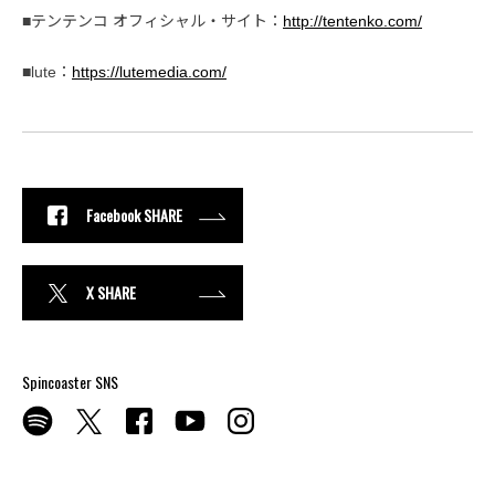
■テンテンコ オフィシャル・サイト：
http://tentenko.com/
■lute：
https://lutemedia.com/
Facebook SHARE
X SHARE
Spincoaster SNS