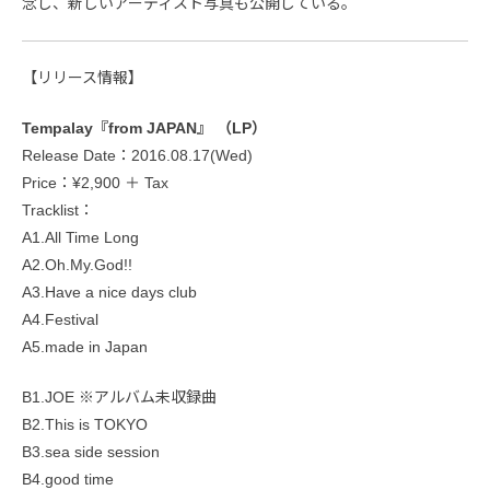
念し、新しいアーティスト写真も公開している。
【リリース情報】
Tempalay『from JAPAN』 （LP）
Release Date：2016.08.17(Wed)
Price：¥2,900 ＋ Tax
Tracklist：
A1.All Time Long
A2.Oh.My.God!!
A3.Have a nice days club
A4.Festival
A5.made in Japan
B1.JOE ※アルバム未収録曲
B2.This is TOKYO
B3.sea side session
B4.good time