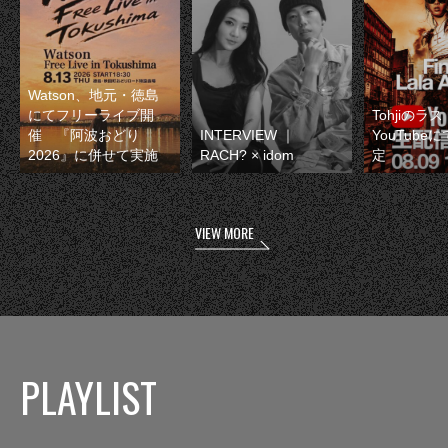
Watson、地元・徳島
にてフリーライブ開
Tohjiのラ
催 『阿波おどり
INTERVIEW ｜
YouTube
2026』に併せて実施
RACH? × idom
定
VIEW MORE
PLAYLIST