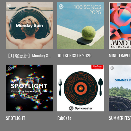
【月曜更新】Monday Spin
100 SONGS OF 2025
MIND TRAVEL
SPOTLIGHT
FabCafe
SUMMER FES