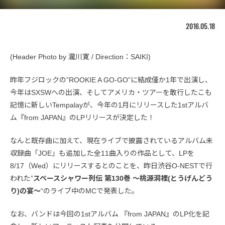
2016.05.18
(Header Photo by 瀧川寛 / Direction：SAIKI)
昨年フジロックの”ROOKIE A GO-GO”に結成僅か1年で出演し、
今年はSXSWへの出演、そしてアメリカ・ツアーを敢行したこも
記憶に新しいTempalayが、今年の1月にリリースした1stアルバ
ム『from JAPAN』のLPリリースが決定した！
なんと既存曲に加えて、現在ライブで披露されているアルバム未
収録曲「JOE」も追加した全11曲入りの作品として、LPを
8/17（Wed）にリリースするとのことを、昨日渋谷O-NESTで行
われた”
スペースシャワー列伝 第130巻 ～桃源洞裡(とうげんどう
り)の宴～
“のライブ中のMCで発表した。
なお、バンドは今回の1stアルバム 『from JAPAN』のLP化を記