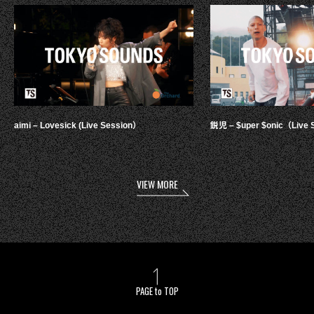
aimi – Lovesick (Live Session）
鋭児 – $uper $onic（Live 
VIEW MORE
PAGE to TOP