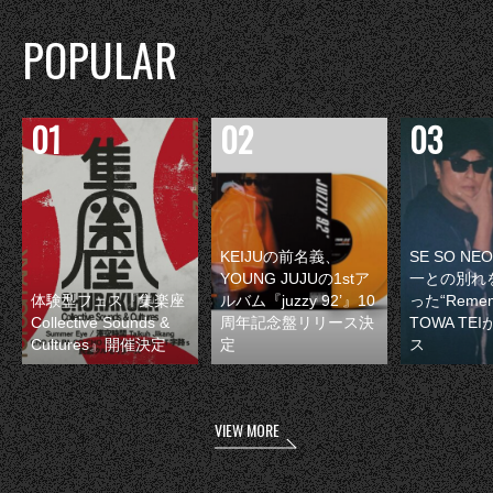
POPULAR
KEIJUの前名義、
SE SO N
YOUNG JUJUの1stア
一との別れ
体験型フェス『集楽座
ルバム『juzzy 92’』10
った“Remem
Collective Sounds &
周年記念盤リリース決
TOWA TE
Cultures』開催決定
定
ス
VIEW MORE