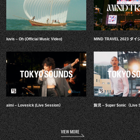
luvis – Oh (Official Music Video)
MIND TRAVEL 2023 
aimi – Lovesick (Live Session）
鋭児 – $uper $onic（Live 
VIEW MORE