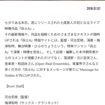
2016.07.07
七夕である本日、遂にリリースされた七尾旅人の初となるライブ
映像作品『兵士A』。
その最新情報や、作品を紐解くためのさまざまなテキストが随時
UPされる『兵士A』特設サイトには、監督・河合宏樹、演者・梅
津和時、舞台映像・ひらのりょうという、特殊ワンマン『兵士
A』で演奏・映像を担当し、そして記録・編集した本作関係者か
らのコメントが掲載されただけでなく、落語家・立川吉笑さん、
音楽家・和田永さん (Open Reel Ensemble)、青葉市子さんなど
多くの方の『兵士A』に対するメッセージが新たに”Message for
Soldier A”内にUPされた。
【from Staff】
河合宏樹（監督）
梅津和時（サックス・クラリネット）