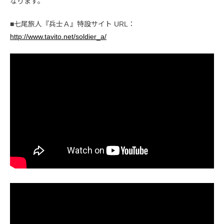
なります。
■七尾旅人『兵士Ａ』特設サイト URL：
http://www.tavito.net/soldier_a/